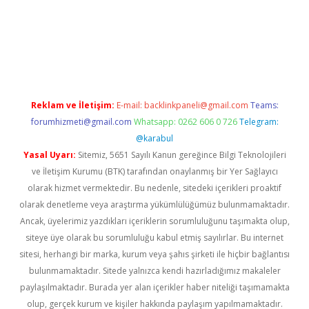
no
Reklam ve İletişim:
E-mail:
backlinkpaneli@gmail.com
Teams:
forumhizmeti@gmail.com
Whatsapp: 0262 606 0 726
Telegram:
@karabul
Yasal Uyarı:
Sitemiz, 5651 Sayılı Kanun gereğince Bilgi Teknolojileri
ve İletişim Kurumu (BTK) tarafından onaylanmış bir Yer Sağlayıcı
olarak hizmet vermektedir. Bu nedenle, sitedeki içerikleri proaktif
olarak denetleme veya araştırma yükümlülüğümüz bulunmamaktadır.
Ancak, üyelerimiz yazdıkları içeriklerin sorumluluğunu taşımakta olup,
siteye üye olarak bu sorumluluğu kabul etmiş sayılırlar. Bu internet
sitesi, herhangi bir marka, kurum veya şahıs şirketi ile hiçbir bağlantısı
bulunmamaktadır. Sitede yalnızca kendi hazırladığımız makaleler
paylaşılmaktadır. Burada yer alan içerikler haber niteliği taşımamakta
olup, gerçek kurum ve kişiler hakkında paylaşım yapılmamaktadır.