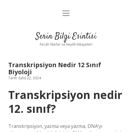
menüyü
Anasayfa
aç
Gizlilik Politikası
Serin Bilgi Esintisi
Yasal Uyarı
Ferah fikirler ve keyifli hikayeler!
Hakkımızda
Transkripsiyon Nedir 12 Sınıf
Biyoloji
Tarih: Eylül 22, 2024
Transkripsiyon nedir
12. sınıf?
Transkripsiyon, yazma veya yazma, DNA’yı