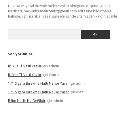
Hukuka ve yasal düzenlemelere aykırı olduğunu düşündüğünüz
içerikleri,
backlinkpanelicomtr@gmail.com
adresine bildirmeniz
halinde, ilgili içerikler yasal süre içerisinde sitemizden kaldırılacaktır.
Arama
Son yorumlar
Iki Yüz Tl Nasıl Yazılır
için
admin
Iki Yüz Tl Nasıl Yazılır
için
Yonca
171 Sigara Bırakma Hattı Ne Işe Yarar
için
admin
171 Sigara Bırakma Hattı Ne Işe Yarar
için
Alaz
Bilim Nedir Ne Değildir
için
admin