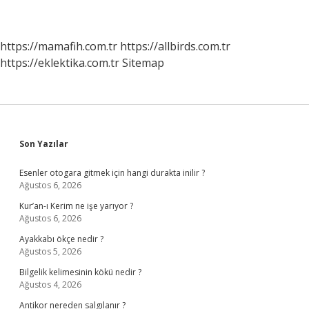
https://mamafih.com.tr
https://allbirds.com.tr
https://eklektika.com.tr
Sitemap
Sidebar
Son Yazılar
Esenler otogara gitmek için hangi durakta inilir ?
Ağustos 6, 2026
Kur’an-ı Kerim ne işe yarıyor ?
Ağustos 6, 2026
Ayakkabı ökçe nedir ?
Ağustos 5, 2026
Bilgelik kelimesinin kökü nedir ?
Ağustos 4, 2026
Antikor nereden salgılanır ?