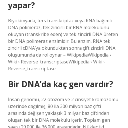
yapar?
Biyokimyada, ters transkriptaz veya RNA bağımlı
DNA polimeraz, tek zincirli bir RNA molekülünü
okuyan (transkribe eden) ve tek zincirli DNA üreten
bir DNA polimeraz enzimidir. Bu enzim, RNA tek
zincirli cDNA’ya okunduktan sonra çift zincirli DNA
oluşumunda da rol oynar – WikipediaWikipedia ›
Wiki › Reverse_transcriptaseWikipedia › Wiki ›
Reverse_transcriptase
Bir DNA’da kaç gen vardır?
İnsan genomu, 22 otozom ve 2 cinsiyet kromozomu
üzerinde dağılmış, 80 ila 300 milyon baz çifti
arasında değişen yaklaşık 3 milyar baz çiftinden
oluşan tek bir DNA molekülü içerir. Toplam gen
sayısı 29.000 ila 36.000 arasındadır. Nükleotid