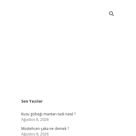
Sidebar
Son Yazılar
vdcasino
Kuzu göbeği mantarı tadı nasıl ?
Ağustos 8, 2026
Müstehcen şaka ne demek ?
Ağustos 8, 2026