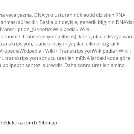
zma veya yazma, DNA’yı oluşturan nükleotid dizisinin RNA
anması sürecidir. Başka bir deyişle, genetik bilginin DNA’da
Transcription_(Genetics)Wikipedia › Wiki ›
 tanımı? Transkripsiyon (dilbilim), konuşulan dili veya işare
transkripsiyon, transkripsiyon yapılan dilin ortografik
WikipediaWikipedia › Wiki › TranskripsiyonWikipedia › Wiki ›
iri, transkripsiyon sonucu üretilen mRNA’lardaki koda göre
a polipeptit sentezi sürecidir. Daha sonra üretilen amino
//eklektika.com.tr
Sitemap