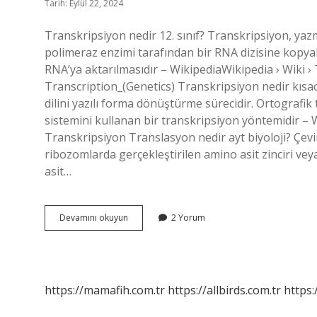
Tarih: Eylül 22, 2024
Transkripsiyon nedir 12. sınıf? Transkripsiyon, ya
polimeraz enzimi tarafından bir RNA dizisine kopyal
RNA’ya aktarılmasıdır – WikipediaWikipedia › Wiki › 
Transcription_(Genetics) Transkripsiyon nedir kısaca
dilini yazılı forma dönüştürme sürecidir. Ortografik 
sistemini kullanan bir transkripsiyon yöntemidir – 
Transkripsiyon Translasyon nedir ayt biyoloji? Çev
ribozomlarda gerçekleştirilen amino asit zinciri vey
asit…
Transkripsiyon
Devamını okuyun
2 Yorum
Nedir
12
Sınıf
Biyoloji
https://mamafih.com.tr
https://allbirds.com.tr
https: