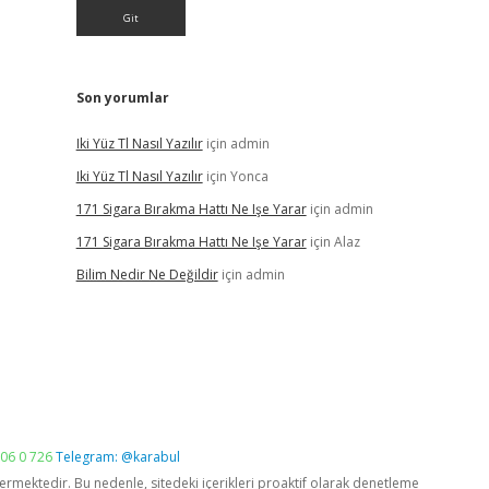
Son yorumlar
Iki Yüz Tl Nasıl Yazılır
için
admin
Iki Yüz Tl Nasıl Yazılır
için
Yonca
171 Sigara Bırakma Hattı Ne Işe Yarar
için
admin
171 Sigara Bırakma Hattı Ne Işe Yarar
için
Alaz
Bilim Nedir Ne Değildir
için
admin
06 0 726
Telegram: @karabul
vermektedir. Bu nedenle, sitedeki içerikleri proaktif olarak denetleme