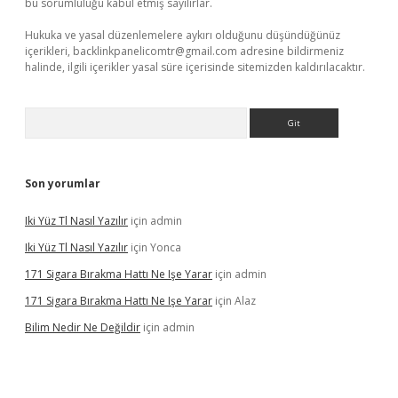
bu sorumluluğu kabul etmiş sayılırlar.
Hukuka ve yasal düzenlemelere aykırı olduğunu düşündüğünüz
içerikleri,
backlinkpanelicomtr@gmail.com
adresine bildirmeniz
halinde, ilgili içerikler yasal süre içerisinde sitemizden kaldırılacaktır.
Arama
Son yorumlar
Iki Yüz Tl Nasıl Yazılır
için
admin
Iki Yüz Tl Nasıl Yazılır
için
Yonca
171 Sigara Bırakma Hattı Ne Işe Yarar
için
admin
171 Sigara Bırakma Hattı Ne Işe Yarar
için
Alaz
Bilim Nedir Ne Değildir
için
admin