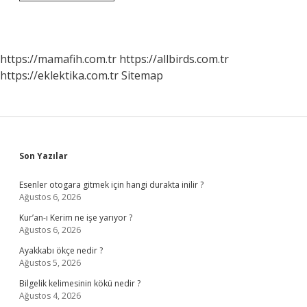
Nedir
12
Sınıf
Biyoloji
https://mamafih.com.tr
https://allbirds.com.tr
https://eklektika.com.tr
Sitemap
Sidebar
Son Yazılar
Esenler otogara gitmek için hangi durakta inilir ?
Ağustos 6, 2026
Kur’an-ı Kerim ne işe yarıyor ?
Ağustos 6, 2026
Ayakkabı ökçe nedir ?
Ağustos 5, 2026
Bilgelik kelimesinin kökü nedir ?
Ağustos 4, 2026