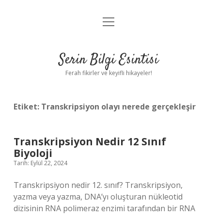
menüyü
Anasayfa
aç
Gizlilik Politikası
Serin Bilgi Esintisi
Yasal Uyarı
Ferah fikirler ve keyifli hikayeler!
Hakkımızda
Etiket:
Transkripsiyon olayı nerede gerçekleşir
Transkripsiyon Nedir 12 Sınıf
Biyoloji
Tarih: Eylül 22, 2024
Transkripsiyon nedir 12. sınıf? Transkripsiyon,
yazma veya yazma, DNA’yı oluşturan nükleotid
dizisinin RNA polimeraz enzimi tarafından bir RNA