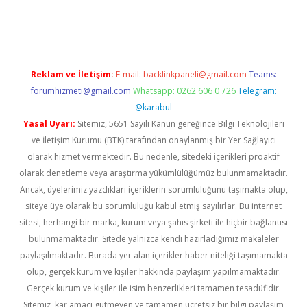
asino
Reklam ve İletişim:
E-mail:
backlinkpaneli@gmail.com
Teams:
forumhizmeti@gmail.com
Whatsapp: 0262 606 0 726
Telegram:
@karabul
Yasal Uyarı:
Sitemiz, 5651 Sayılı Kanun gereğince Bilgi Teknolojileri
ve İletişim Kurumu (BTK) tarafından onaylanmış bir Yer Sağlayıcı
olarak hizmet vermektedir. Bu nedenle, sitedeki içerikleri proaktif
olarak denetleme veya araştırma yükümlülüğümüz bulunmamaktadır.
Ancak, üyelerimiz yazdıkları içeriklerin sorumluluğunu taşımakta olup,
siteye üye olarak bu sorumluluğu kabul etmiş sayılırlar. Bu internet
sitesi, herhangi bir marka, kurum veya şahıs şirketi ile hiçbir bağlantısı
bulunmamaktadır. Sitede yalnızca kendi hazırladığımız makaleler
paylaşılmaktadır. Burada yer alan içerikler haber niteliği taşımamakta
olup, gerçek kurum ve kişiler hakkında paylaşım yapılmamaktadır.
Gerçek kurum ve kişiler ile isim benzerlikleri tamamen tesadüfidir.
Sitemiz, kar amacı gütmeyen ve tamamen ücretsiz bir bilgi paylaşım