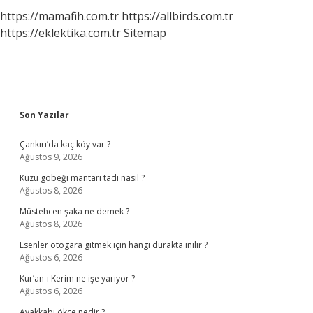
https://mamafih.com.tr
https://allbirds.com.tr
https://eklektika.com.tr
Sitemap
Sidebar
Son Yazılar
Çankırı’da kaç köy var ?
Ağustos 9, 2026
Kuzu göbeği mantarı tadı nasıl ?
Ağustos 8, 2026
Müstehcen şaka ne demek ?
Ağustos 8, 2026
Esenler otogara gitmek için hangi durakta inilir ?
Ağustos 6, 2026
Kur’an-ı Kerim ne işe yarıyor ?
Ağustos 6, 2026
Ayakkabı ökçe nedir ?