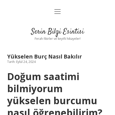
menüyü
Anasayfa
aç
Gizlilik Politikası
Serin Bilgi Esintisi
Yasal Uyarı
Ferah fikirler ve keyifli hikayeler!
Hakkımızda
Yükselen Burç Nasıl Bakılır
Tarih: Eylül 24, 2024
Doğum saatimi
bilmiyorum
yükselen burcumu
nasıl öğrenebilirim?