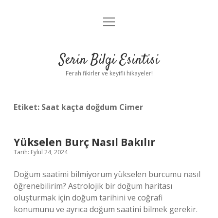
menüyü
Anasayfa
aç
Gizlilik Politikası
Serin Bilgi Esintisi
Yasal Uyarı
Ferah fikirler ve keyifli hikayeler!
Hakkımızda
Etiket:
Saat kaçta doğdum Cimer
Yükselen Burç Nasıl Bakılır
Tarih: Eylül 24, 2024
Doğum saatimi bilmiyorum yükselen burcumu nasıl
öğrenebilirim? Astrolojik bir doğum haritası
oluşturmak için doğum tarihini ve coğrafi
konumunu ve ayrıca doğum saatini bilmek gerekir.