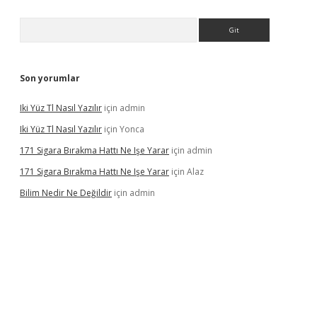
Arama
Son yorumlar
Iki Yüz Tl Nasıl Yazılır
için
admin
Iki Yüz Tl Nasıl Yazılır
için
Yonca
171 Sigara Bırakma Hattı Ne Işe Yarar
için
admin
171 Sigara Bırakma Hattı Ne Işe Yarar
için
Alaz
Bilim Nedir Ne Değildir
için
admin
sino