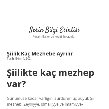
menüyü
Anasayfa
aç
Gizlilik Politikası
Serin Bilgi Esintisi
Yasal Uyarı
Ferah fikirler ve keyifli hikayeler!
Hakkımızda
Şiilik Kaç Mezhebe Ayrılır
Tarih: Ekim 4, 2024
Şiilikte kaç mezhep
var?
Günümüze kadar varlığını sürdüren üç büyük Şii
mezhebi Zeydiyye, İsmailiyye ve İmamiyye-