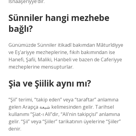
İsnaaşeriyye’dir.
Sünniler hangi mezhebe
bağlı?
Günümüzde Sünniler itikadî bakımdan Mâturîdiyye
ve Eş’ariyye mezheplerine, fıkıh bakımından ise
Hanefi, Şafii, Maliki, Hanbeli ve bazen de Caferiyye
mezheplerine mensupturlar.
Şia ve Şiilik aynı mı?
“Şii” terimi, “takip eden” veya “taraftar” anlamına
gelen Arapça شيعة kelimesinden gelir. Tarihsel
kullanımı “Şiat-ı Ali”dir, “Ali’nin takipçisi” anlamına
gelir. “Şii” veya “Şiiler” tarikatının üyelerine “Şiiler”
denir.