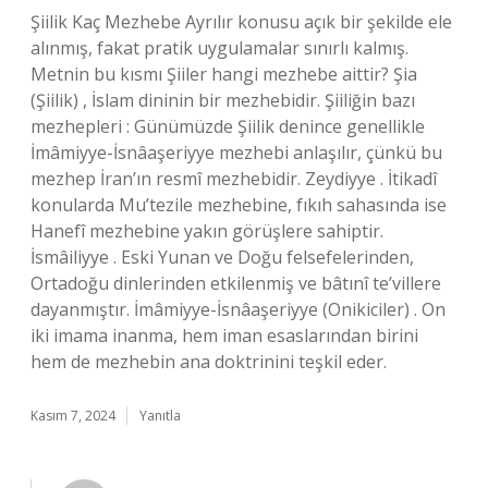
Şiilik Kaç Mezhebe Ayrılır konusu açık bir şekilde ele
alınmış, fakat pratik uygulamalar sınırlı kalmış.
Metnin bu kısmı Şiiler hangi mezhebe aittir? Şia
(Şiilik) , İslam dininin bir mezhebidir. Şiiliğin bazı
mezhepleri : Günümüzde Şiilik denince genellikle
İmâmiyye-İsnâaşeriyye mezhebi anlaşılır, çünkü bu
mezhep İran’ın resmî mezhebidir. Zeydiyye . İtikadî
konularda Mu’tezile mezhebine, fıkıh sahasında ise
Hanefî mezhebine yakın görüşlere sahiptir.
İsmâiliyye . Eski Yunan ve Doğu felsefelerinden,
Ortadoğu dinlerinden etkilenmiş ve bâtınî te’villere
dayanmıştır. İmâmiyye-İsnâaşeriyye (Onikiciler) . On
iki imama inanma, hem iman esaslarından birini
hem de mezhebin ana doktrinini teşkil eder.
Kasım 7, 2024
Yanıtla