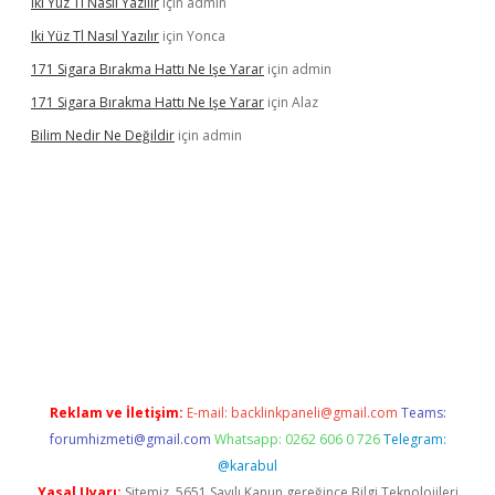
Iki Yüz Tl Nasıl Yazılır
için
admin
Iki Yüz Tl Nasıl Yazılır
için
Yonca
171 Sigara Bırakma Hattı Ne Işe Yarar
için
admin
171 Sigara Bırakma Hattı Ne Işe Yarar
için
Alaz
Bilim Nedir Ne Değildir
için
admin
casino
Reklam ve İletişim:
E-mail:
backlinkpaneli@gmail.com
Teams:
forumhizmeti@gmail.com
Whatsapp: 0262 606 0 726
Telegram:
@karabul
Yasal Uyarı:
Sitemiz, 5651 Sayılı Kanun gereğince Bilgi Teknolojileri