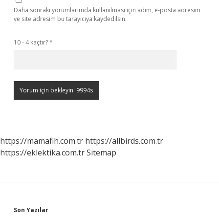
Daha sonraki yorumlarımda kullanılması için adım, e-posta adresim
ve site adresim bu tarayıcıya kaydedilsin.
10 - 4 kaçtır?
*
https://mamafih.com.tr
https://allbirds.com.tr
https://eklektika.com.tr
Sitemap
Sidebar
Son Yazılar