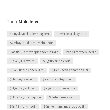
Tarih:
Makaleler
4 Büyük Mezhepler hangileri
Alevilikle Şiilik aynı mı
Azerbaycan dini mezhebi nedir
Hangisi Şia mezheplerinden biridir
İran şii mezhebi nedir
Şia ve Şiilik aynı mı
Şiî grupları nelerdir
Şii ve Sünnî evlenebilir mi
Şiiler kaç vakit namaz kılar
Şiiler neyi savunur
Şiiler oruç tutuyor mu
Şiiliğin kaç kolu var
Şiiliğin kurucusu kimdir
Şiilikte kaç mezhep var
Şiilikte namaz var mı
Sünnî Şii farkı nedir
Sünniler hangi mezhebe bağlı