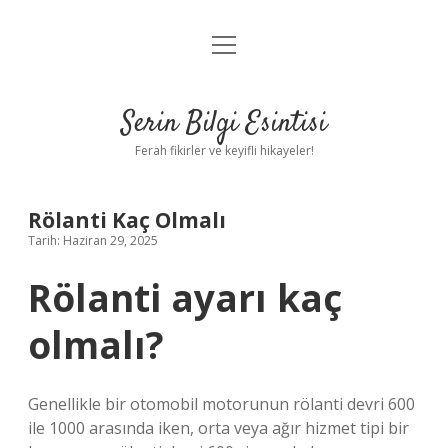
menüyü
Anasayfa
aç
Gizlilik Politikası
Serin Bilgi Esintisi
Yasal Uyarı
Ferah fikirler ve keyifli hikayeler!
Hakkımızda
Rölanti Kaç Olmalı
Tarih: Haziran 29, 2025
Rölanti ayarı kaç
olmalı?
Genellikle bir otomobil motorunun rölanti devri 600
ile 1000 arasında iken, orta veya ağır hizmet tipi bir