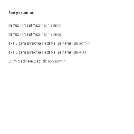
Son yorumlar
Iki Yüz Tl Nasıl Yazılır
için
admin
Iki Yüz Tl Nasıl Yazılır
için
Yonca
171 Sigara Bırakma Hattı Ne Işe Yarar
için
admin
171 Sigara Bırakma Hattı Ne Işe Yarar
için
Alaz
Bilim Nedir Ne Değildir
için
admin
dcasino