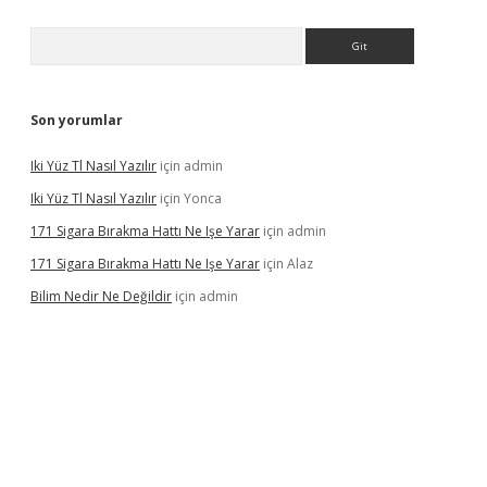
Arama
Son yorumlar
Iki Yüz Tl Nasıl Yazılır
için
admin
Iki Yüz Tl Nasıl Yazılır
için
Yonca
171 Sigara Bırakma Hattı Ne Işe Yarar
için
admin
171 Sigara Bırakma Hattı Ne Işe Yarar
için
Alaz
Bilim Nedir Ne Değildir
için
admin
ino