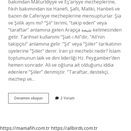
bakımdan Mâturîdiyye ve Eş’ariyye mezheplerine,
fıkıh bakımından ise Hanefi, Şafii, Maliki, Hanbeli ve
bazen de Caferiyye mezheplerine mensupturlar. Şia
ve Şiilik aynı mı? “Şii” terimi, “takip eden” veya
“taraftar” anlamına gelen Arapça شيعة kelimesinden
gelir. Tarihsel kullanımı “Şiat-ı Ali”dir, “Ali’nin
takipçisi” anlamına gelir. “Şii” veya “Şiiler” tarikatının
üyelerine “Şiiler” denir. İran şii mezhebi nedir? İslam
toplumunun laik ve dini liderliği Hz. Peygamber’den
hemen sonradır. Ali ve oğluna ait olduğunu iddia
edenlere “Şiiler” denmiştir. “Taraftar, destekçi,
mezhep ve…
Şiilik
Devamını okuyun
2 Yorum
Kaç
Mezhebe
Ayrılır
https://mamafih.com.tr
https://allbirds.com.tr