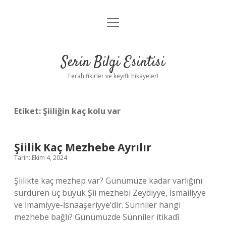
menüyü
Anasayfa
aç
Gizlilik Politikası
Serin Bilgi Esintisi
Yasal Uyarı
Ferah fikirler ve keyifli hikayeler!
Hakkımızda
Etiket:
Şiiliğin kaç kolu var
Şiilik Kaç Mezhebe Ayrılır
Tarih: Ekim 4, 2024
Şiilikte kaç mezhep var? Günümüze kadar varlığını
sürdüren üç büyük Şii mezhebi Zeydiyye, İsmailiyye
ve İmamiyye-İsnaaşeriyye’dir. Sünniler hangi
mezhebe bağlı? Günümüzde Sünniler itikadî