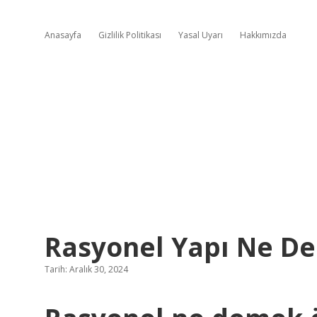
Anasayfa
Gizlilik Politikası
Yasal Uyarı
Hakkımızda
Rasyonel Yapı Ne D
Tarih: Aralık 30, 2024