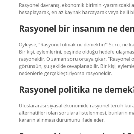
Rasyonel davranış, ekonomik birimin -yazımızdaki a
hesaplayarak, en az kaynak harcayarak veya belli bi
Rasyonel bir insanım ne de
Öyleyse, “Rasyonel olmak ne demektir?” Soru, ne ka
Bir kişi, eylemlerini, peşinde olduğu hedefe ulaşma
rasyoneldir. O zaman soru ortaya çıkar, “Rasyonel
görünsün, şu şekilde cevaplanabilir. Bir kişi, eyle
nedenlerle gerçekleştiriyorsa rasyoneldir.
Rasyonel politika ne demek
Uluslararası siyasal ekonomide rasyonel tercih kura
alternatifleri olan sorulara listelenmesi, bunların
kararın alınması durumunu ifade eder.