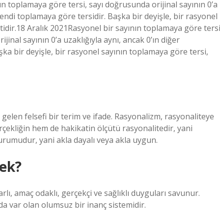
ın toplamaya göre tersi, sayı doğrusunda orijinal sayının 0’a
, kendi toplamaya göre tersidir. Başka bir deyişle, bir rasyonel
etidir.18 Aralık 2021Rasyonel bir sayının toplamaya göre tersi
jinal sayının 0’a uzaklığıyla aynı, ancak 0’ın diğer
aşka bir deyişle, bir rasyonel sayının toplamaya göre tersi,
elen felsefi bir terim ve ifade. Rasyonalizm, rasyonaliteye
çekliğin hem de hakikatin ölçütü rasyonalitedir, yani
 durumudur, yani akla dayalı veya akla uygun.
mek?
arlı, amaç odaklı, gerçekçi ve sağlıklı duyguları savunur.
a var olan olumsuz bir inanç sistemidir.