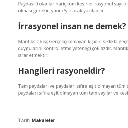
Paydası 0 olanlar hariç tüm kesirler rasyonel sayı ol
olması gerekir, yani x/y olarak yazılabilir.
İrrasyonel insan ne demek?
Mantıksız kişi; Gerçekçi olmayan kişidir, sıklıkla g
duygularını kontrol etme yeteneği çok azdır. Mantı
ısrar etmektir.
Hangileri rasyoneldir?
Tam paydaları ve paydaları sıfıra eşit olmayan tüm t
paydaları sıfıra eşit olmayan tüm tam sayılar ve kesi
Tarih:
Makaleler