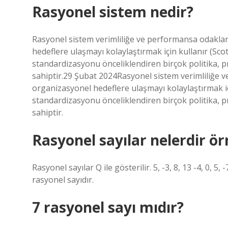
Rasyonel sistem nedir?
Rasyonel sistem verimliliğe ve performansa odaklan
hedeflere ulaşmayı kolaylaştırmak için kullanır (Sco
standardizasyonu önceliklendiren birçok politika, 
sahiptir.29 Şubat 2024Rasyonel sistem verimliliğe 
organizasyonel hedeflere ulaşmayı kolaylaştırmak iç
standardizasyonu önceliklendiren birçok politika, 
sahiptir.
Rasyonel sayılar nelerdir ö
Rasyonel sayılar Q ile gösterilir. 5, -3, 8, 13 -4, 0, 5
rasyonel sayıdır.
7 rasyonel sayı mıdır?