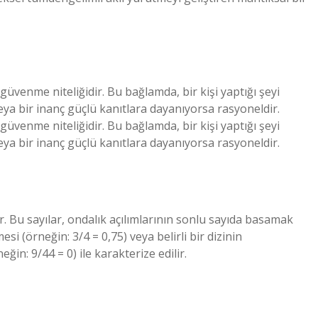
güvenme niteliğidir. Bu bağlamda, bir kişi yaptığı şeyi
eya bir inanç güçlü kanıtlara dayanıyorsa rasyoneldir.
güvenme niteliğidir. Bu bağlamda, bir kişi yaptığı şeyi
eya bir inanç güçlü kanıtlara dayanıyorsa rasyoneldir.
r. Bu sayılar, ondalık açılımlarının sonlu sayıda basamak
i (örneğin: 3/4 = 0,75) veya belirli bir dizinin
in: 9/44 = 0) ile karakterize edilir.