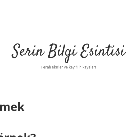
Serin Bilgi Esintisi
Ferah fikirler ve keyifli hikayeler!
emek