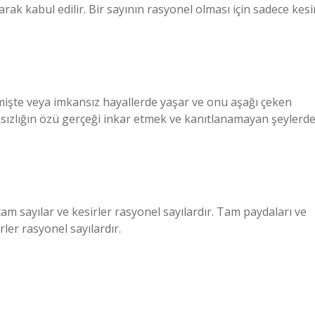
arak kabul edilir. Bir sayının rasyonel olması için sadece kesi
eçmişte veya imkansız hayallerde yaşar ve onu aşağı çeken
ksızlığın özü gerçeği inkar etmek ve kanıtlanamayan şeylerd
am sayılar ve kesirler rasyonel sayılardır. Tam paydaları ve
rler rasyonel sayılardır.