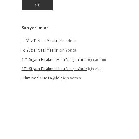
Son yorumlar
Iki Yüz Tl Nasıl Yazılır
için
admin
Iki Yüz Tl Nasıl Yazılır
için
Yonca
171 Sigara Bırakma Hattı Ne Işe Yarar
için
admin
171 Sigara Bırakma Hattı Ne Işe Yarar
için
Alaz
Bilim Nedir Ne Değildir
için
admin
.