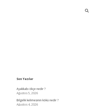
Sidebar
Son Yazılar
vdcasino
Ayakkabı ökçe nedir ?
Ağustos 5, 2026
Bilgelik kelimesinin kökü nedir ?
Ağustos 4, 2026