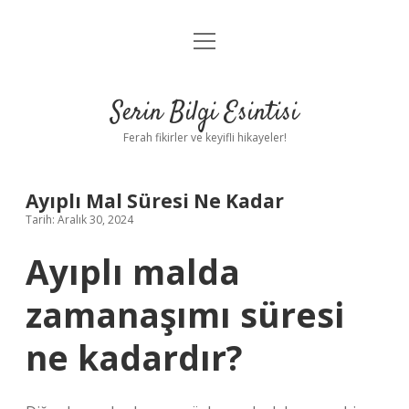
menüyü
Anasayfa
aç
Gizlilik Politikası
Serin Bilgi Esintisi
Yasal Uyarı
Ferah fikirler ve keyifli hikayeler!
Hakkımızda
Ayıplı Mal Süresi Ne Kadar
Tarih: Aralık 30, 2024
Ayıplı malda
zamanaşımı süresi
ne kadardır?