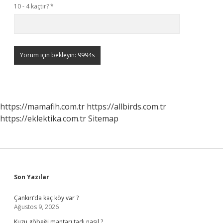
10 - 4 kaçtır?
*
https://mamafih.com.tr
https://allbirds.com.tr
https://eklektika.com.tr
Sitemap
Sidebar
Son Yazılar
Çankırı’da kaç köy var ?
Ağustos 9, 2026
Kuzu göbeği mantarı tadı nasıl ?