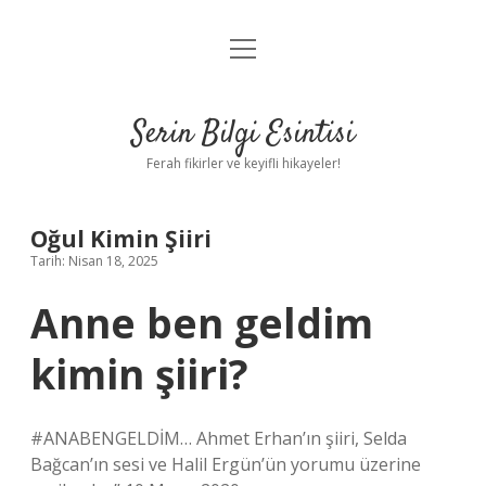
menüyü
Anasayfa
aç
Gizlilik Politikası
Serin Bilgi Esintisi
Yasal Uyarı
Ferah fikirler ve keyifli hikayeler!
Hakkımızda
Oğul Kimin Şiiri
Tarih: Nisan 18, 2025
Anne ben geldim
kimin şiiri?
#ANABENGELDİM… Ahmet Erhan’ın şiiri, Selda
Bağcan’ın sesi ve Halil Ergün’ün yorumu üzerine