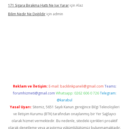
171 Sigara Bırakma Hattı Ne Işe Yarar
için
Alaz
Bilim Nedir Ne Değildir
için
admin
sino
Reklam ve İletişim:
E-mail:
backlinkpaneli@gmail.com
Teams:
forumhizmeti@gmail.com
Whatsapp: 0262 606 0 726
Telegram:
@karabul
Yasal Uyarı:
Sitemiz, 5651 Sayılı Kanun gereğince Bilgi Teknolojileri
ve İletişim Kurumu (BTK) tarafından onaylanmış bir Yer Sağlayıcı
olarak hizmet vermektedir. Bu nedenle, sitedeki içerikleri proaktif
olarak denetleme veya araştırma yükümlülüğümüz bulunmamaktadır.