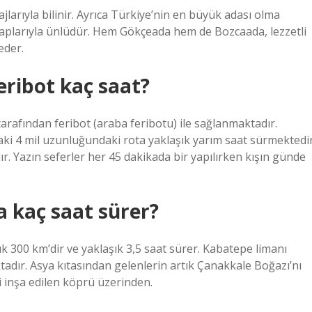
lajlarıyla bilinir. Ayrıca Türkiye’nin en büyük adası olma
araplarıyla ünlüdür. Hem Gökçeada hem de Bozcaada, lezzetli
eder.
eribot kaç saat?
afından feribot (araba feribotu) ile sağlanmaktadır.
daki 4 mil uzunluğundaki rota yaklaşık yarım saat sürmektedir
ır. Yazın seferler her 45 dakikada bir yapılırken kışın günde
a kaç saat sürer?
 300 km’dir ve yaklaşık 3,5 saat sürer. Kabatepe limanı
adır. Asya kıtasından gelenlerin artık Çanakkale Boğazı’nı
i inşa edilen köprü üzerinden.