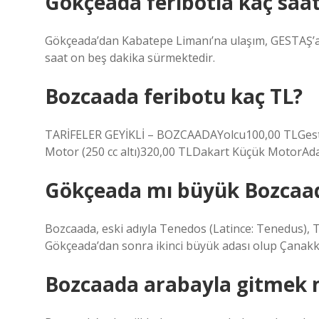
Gökçeada feribotla kaç saat
Gökçeada’dan Kabatepe Limanı’na ulaşım, GESTAŞ’a b
saat on beş dakika sürmektedir.
Bozcaada feribotu kaç TL?
TARİFELER GEYİKLİ – BOZCAADAYolcu100,00 TLGestK
Motor (250 cc altı)320,00 TLDakart Küçük MotorA
Gökçeada mı büyük Bozcaa
Bozcaada, eski adıyla Tenedos (Latince: Tenedus), T
Gökçeada’dan sonra ikinci büyük adası olup Çanakkale 
Bozcaada arabayla gitmek 