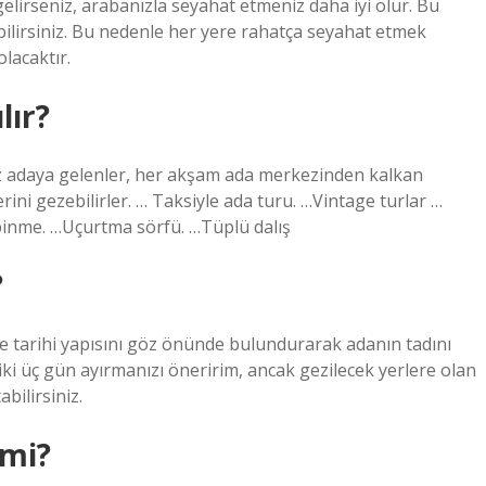
elirseniz, arabanızla seyahat etmeniz daha iyi olur. Bu
bilirsiniz. Bu nedenle her yere rahatça seyahat etmek
lacaktır.
lır?
ız adaya gelenler, her akşam ada merkezinden kalkan
ini gezebilirler. … Taksiyle ada turu. …Vintage turlar …
 binme. …Uçurtma sörfü. …Tüplü dalış
?
i ve tarihi yapısını göz önünde bulundurarak adanın tadını
iki üç gün ayırmanızı öneririm, ancak gezilecek yerlere olan
bilirsiniz.
 mi?