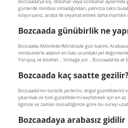
Bozcaada’ya kış, ilkbahar veya sonbahar aylarında g
günlerde minibüs olmadığından, yalnızca taksi bula
istiyorsanız, araba ile seyahat etmek daha mantıklı o
Bozcaada günübirlik ne yapı
Bozcaada AktiviteleriMinibüsle gün batımı. Arabas
minibüslerle adanın en batı ucundaki yel değirmenler
Yürüyüş ve bisiklet. …Vintage yol. …Bozcaada’da at
Bozcaada kaç saatte gezilir
Bozcaada’nın turistik yerlerini, doğal güzelliklerin
çıkarmak ve tüm güzelliklerini keşfetmek için en az 
ilginize ve zaman müsaitliğinize göre bu süreyi uzata
Bozcaadaya arabasız gidilir