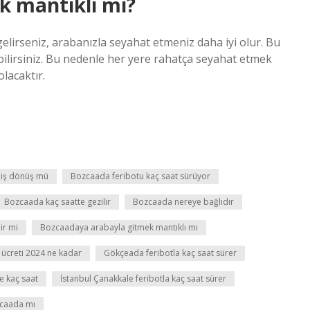
k mantıklı mı?
elirseniz, arabanızla seyahat etmeniz daha iyi olur. Bu
bilirsiniz. Bu nedenle her yere rahatça seyahat etmek
lacaktır.
diş dönüş mü
Bozcaada feribotu kaç saat sürüyor
Bozcaada kaç saatte gezilir
Bozcaada nereye bağlıdır
ir mi
Bozcaadaya arabayla gitmek mantıklı mı
 ücreti 2024 ne kadar
Gökçeada feribotla kaç saat sürer
e kaç saat
İstanbul Çanakkale feribotla kaç saat sürer
zcaada mı