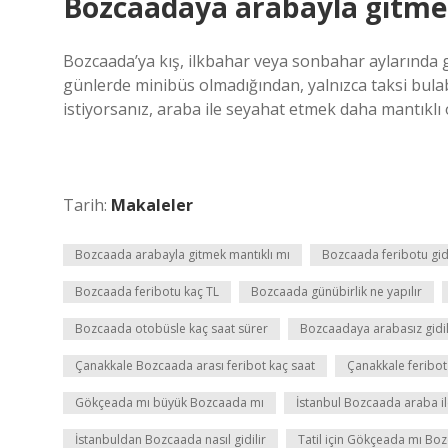
Bozcaadaya arabayla gitme
Bozcaada’ya kış, ilkbahar veya sonbahar aylarında g
günlerde minibüs olmadığından, yalnızca taksi bula
istiyorsanız, araba ile seyahat etmek daha mantıklı o
Tarih:
Makaleler
Bozcaada arabayla gitmek mantıklı mı
Bozcaada feribotu gi
Bozcaada feribotu kaç TL
Bozcaada günübirlik ne yapılır
Bozcaada otobüsle kaç saat sürer
Bozcaadaya arabasız gidil
Çanakkale Bozcaada arası feribot kaç saat
Çanakkale feribot
Gökçeada mı büyük Bozcaada mı
İstanbul Bozcaada araba il
İstanbuldan Bozcaada nasıl gidilir
Tatil için Gökçeada mı Bo