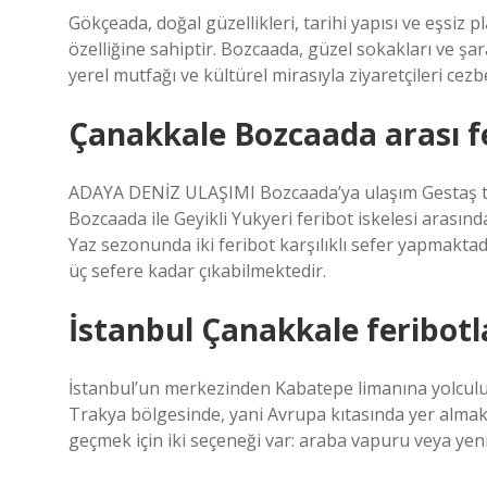
Gökçeada, doğal güzellikleri, tarihi yapısı ve eşsiz p
özelliğine sahiptir. Bozcaada, güzel sokakları ve ş
yerel mutfağı ve kültürel mirasıyla ziyaretçileri cezb
Çanakkale Bozcaada arası f
ADAYA DENİZ ULAŞIMI Bozcaada’ya ulaşım Gestaş tar
Bozcaada ile Geyikli Yukyeri feribot iskelesi arasın
Yaz sezonunda iki feribot karşılıklı sefer yapmaktad
üç sefere kadar çıkabilmektedir.
İstanbul Çanakkale feribotl
İstanbul’un merkezinden Kabatepe limanına yolculuk
Trakya bölgesinde, yani Avrupa kıtasında yer almakt
geçmek için iki seçeneği var: araba vapuru veya yen