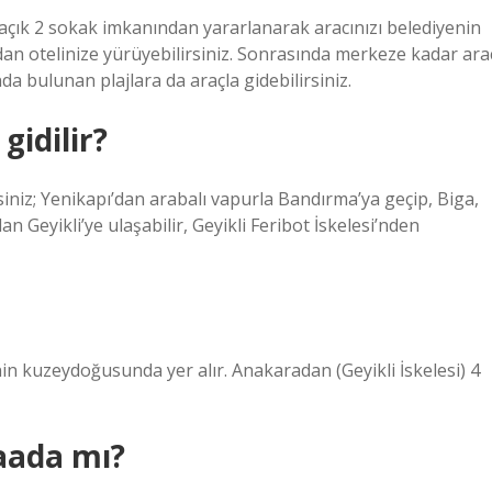
 açık 2 sokak imkanından yararlanarak aracınızı belediyenin
ndan otelinize yürüyebilirsiniz. Sonrasında merkeze kadar ara
a bulunan plajlara da araçla gidebilirsiniz.
gidilir?
rsiniz; Yenikapı’dan arabalı vapurla Bandırma’ya geçip, Biga,
 Geyikli’ye ulaşabilir, Geyikli Feribot İskelesi’nden
nin kuzeydoğusunda yer alır. Anakaradan (Geyikli İskelesi) 4
aada mı?