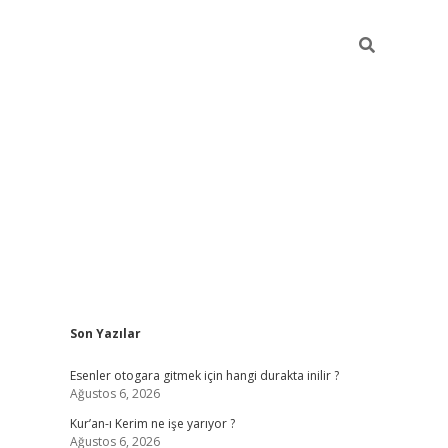
Sidebar
Son Yazılar
vdcasino
Esenler otogara gitmek için hangi durakta inilir ?
Ağustos 6, 2026
Kur’an-ı Kerim ne işe yarıyor ?
Ağustos 6, 2026