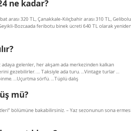
24 ne kadar?
at arası 320 TL, Çanakkale-Kılıçbahir arası 310 TL, Gelibolu
eyikli-Bozcaada feribotu binek ücreti 640 TL olarak yenide
lır?
ız adaya gelenler, her akşam ada merkezinden kalkan
ini gezebilirler. … Taksiyle ada turu. …Vintage turlar …
 binme. …Uçurtma sörfü. …Tüplü dalış
nüş mü?
atleri” bölümüne bakabilirsiniz. – Yaz sezonunun sona ermes