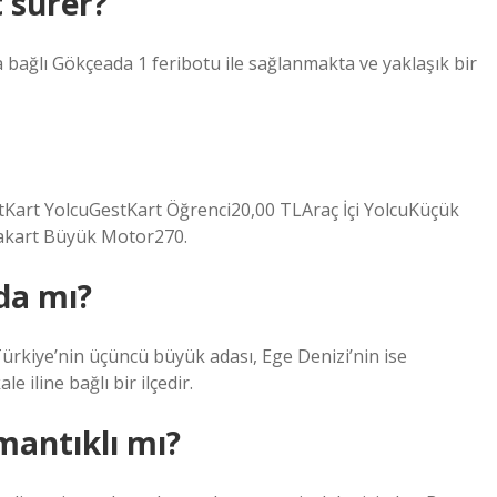
 sürer?
ağlı Gökçeada 1 feribotu ile sağlanmakta ve yaklaşık bir
art YolcuGestKart Öğrenci20,00 TLAraç İçi YolcuKüçük
dakart Büyük Motor270.
da mı?
ürkiye’nin üçüncü büyük adası, Ege Denizi’nin ise
iline bağlı bir ilçedir.
mantıklı mı?