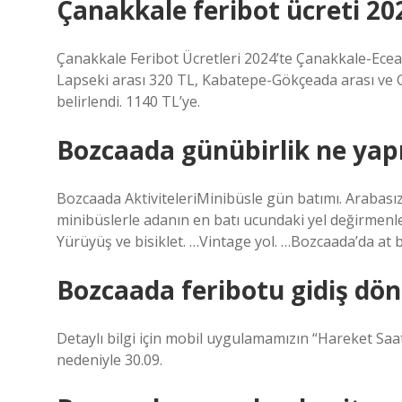
Çanakkale feribot ücreti 20
Çanakkale Feribot Ücretleri 2024’te Çanakkale-Eceab
Lapseki arası 320 TL, Kabatepe-Gökçeada arası ve G
belirlendi. 1140 TL’ye.
Bozcaada günübirlik ne yapı
Bozcaada AktiviteleriMinibüsle gün batımı. Arabas
minibüslerle adanın en batı ucundaki yel değirmenler
Yürüyüş ve bisiklet. …Vintage yol. …Bozcaada’da at
Bozcaada feribotu gidiş dö
Detaylı bilgi için mobil uygulamamızın “Hareket Sa
nedeniyle 30.09.