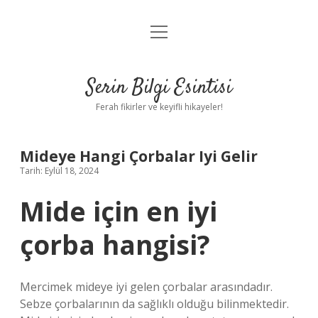
menüyü
Anasayfa
aç
Gizlilik Politikası
Serin Bilgi Esintisi
Yasal Uyarı
Ferah fikirler ve keyifli hikayeler!
Hakkımızda
Mideye Hangi Çorbalar Iyi Gelir
Tarih: Eylül 18, 2024
Mide için en iyi
çorba hangisi?
Mercimek mideye iyi gelen çorbalar arasındadır.
Sebze çorbalarının da sağlıklı olduğu bilinmektedir.