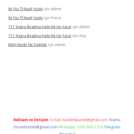
Iki Yüz Tl Nasıl Yazılır
için
admin
Iki Yüz Tl Nasıl Yazılır
için
Yonca
171 Sigara Bırakma Hattı Ne Işe Yarar
için
admin
171 Sigara Bırakma Hattı Ne Işe Yarar
için
Alaz
Bilim Nedir Ne Değildir
için
admin
casino
Reklam ve İletişim:
E-mail:
backlinkpaneli@gmail.com
Teams:
forumhizmeti@gmail.com
Whatsapp: 0262 606 0 726
Telegram: