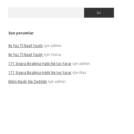
Arama
Son yorumlar
Iki Yüz Tl Nasıl Yazılır
için
admin
Iki Yüz Tl Nasıl Yazılır
için
Yonca
171 Sigara Bırakma Hattı Ne Işe Yarar
için
admin
171 Sigara Bırakma Hattı Ne Işe Yarar
için
Alaz
Bilim Nedir Ne Değildir
için
admin
asino