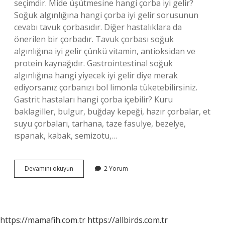
seçimdir. Mide üşütmesine hangi çorba iyi gelir?
Soğuk algınlığına hangi çorba iyi gelir sorusunun
cevabı tavuk çorbasıdır. Diğer hastalıklara da
önerilen bir çorbadır. Tavuk çorbası soğuk
algınlığına iyi gelir çünkü vitamin, antioksidan ve
protein kaynağıdır. Gastrointestinal soğuk
algınlığına hangi yiyecek iyi gelir diye merak
ediyorsanız çorbanızı bol limonla tüketebilirsiniz.
Gastrit hastaları hangi çorba içebilir? Kuru
baklagiller, bulgur, buğday kepeği, hazır çorbalar, et
suyu çorbaları, tarhana, taze fasulye, bezelye,
ıspanak, kabak, semizotu,…
Mideye
Devamını okuyun
2 Yorum
Hangi
Çorbalar
Iyi
Gelir
https://mamafih.com.tr
https://allbirds.com.tr