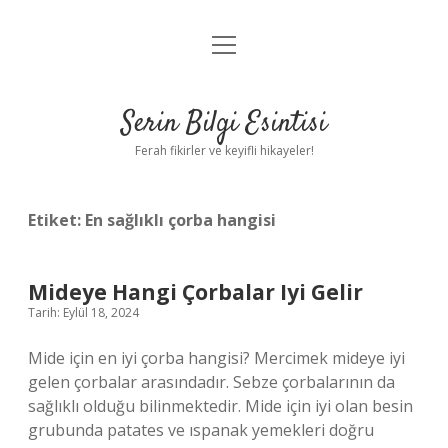
menüyü
Anasayfa
aç
Gizlilik Politikası
Serin Bilgi Esintisi
Yasal Uyarı
Ferah fikirler ve keyifli hikayeler!
Hakkımızda
Etiket:
En sağlıklı çorba hangisi
Mideye Hangi Çorbalar Iyi Gelir
Tarih: Eylül 18, 2024
Mide için en iyi çorba hangisi? Mercimek mideye iyi
gelen çorbalar arasındadır. Sebze çorbalarının da
sağlıklı olduğu bilinmektedir. Mide için iyi olan besin
grubunda patates ve ıspanak yemekleri doğru