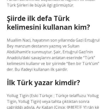
Türk Şiirleri ile büyük ilgi görmüştür.
Şiirde ilk defa Türk
kelimesini kullanan kim?
Muallim Naci, hayatının son yıllarında Gazi Ertuğrul
Bey manzum destanını yazmış ve Sultan
Abdülhamit’e sunmuştur. Şair, Ertuğrul Gazi’nin
Anadolu’daki savaşlarını anlatan eserinde “Türk”
kelimesini kullanır ve bir şiirinde “Ben bir Türk’üm”
der. Bu ifadeyi kullanan ilk şairdir.
İlk Türk yazar kimdir?
Yollug Tigin (Eski Türkçe: ; Türkçe telaffuzu: Yollug
Tigin, Yolluğ Tigin) veya tahta çıktıktan sonra
çağrıldığı adıyla, Ay Kağan (Çince: 伊然可汗 Yī rán kè