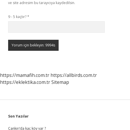
ve site adresim bu tarayıcıya kaydedilsin.
9 - 5 kaçtır?
*
https://mamafih.com.tr
https://allbirds.com.tr
https://eklektika.com.tr
Sitemap
Sidebar
Son Yazılar
Çankırı’da kaç köy var ?