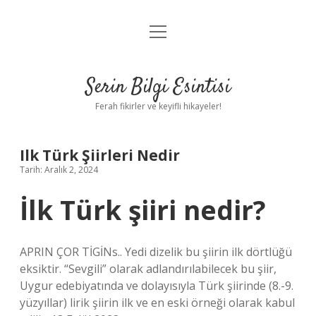
menüyü
Anasayfa
aç
Gizlilik Politikası
Serin Bilgi Esintisi
Yasal Uyarı
Ferah fikirler ve keyifli hikayeler!
Hakkımızda
Ilk Türk Şiirleri Nedir
Tarih: Aralık 2, 2024
İlk Türk şiiri nedir?
APRIN ÇOR TİGİNs.. Yedi dizelik bu şiirin ilk dörtlüğü
eksiktir. “Sevgili” olarak adlandırılabilecek bu şiir,
Uygur edebiyatında ve dolayısıyla Türk şiirinde (8.-9.
yüzyıllar) lirik şiirin ilk ve en eski örneği olarak kabul