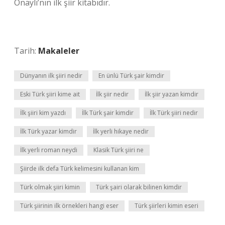
Onaylı’nın ilk şiir kitabıdır.
Tarih:
Makaleler
Dünyanın ilk şiiri nedir
En ünlü Türk şair kimdir
Eski Türk şiiri kime ait
İlk şiir nedir
İlk şiir yazan kimdir
İlk şiiri kim yazdı
İlk Türk şair kimdir
İlk Türk şiiri nedir
İlk Türk yazar kimdir
İlk yerli hikaye nedir
İlk yerli roman neydi
Klasik Türk şiiri ne
Şiirde ilk defa Türk kelimesini kullanan kim
Türk olmak şiiri kimin
Türk şairi olarak bilinen kimdir
Türk şiirinin ilk örnekleri hangi eser
Türk şiirleri kimin eseri