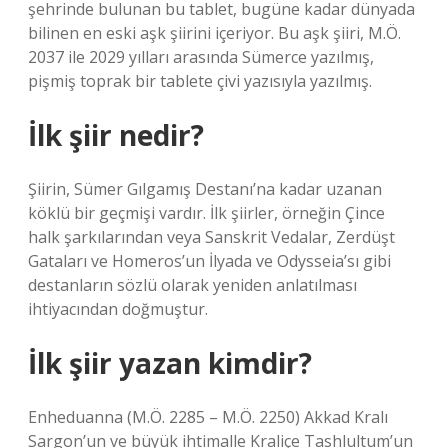
şehrinde bulunan bu tablet, bugüne kadar dünyada
bilinen en eski aşk şiirini içeriyor. Bu aşk şiiri, M.Ö.
2037 ile 2029 yılları arasında Sümerce yazılmış,
pişmiş toprak bir tablete çivi yazısıyla yazılmış.
İlk şiir nedir?
Şiirin, Sümer Gılgamış Destanı’na kadar uzanan
köklü bir geçmişi vardır. İlk şiirler, örneğin Çince
halk şarkılarından veya Sanskrit Vedalar, Zerdüşt
Gataları ve Homeros’un İlyada ve Odysseia’sı gibi
destanların sözlü olarak yeniden anlatılması
ihtiyacından doğmuştur.
İlk şiir yazan kimdir?
Enheduanna (M.Ö. 2285 – M.Ö. 2250) Akkad Kralı
Sargon’un ve büyük ihtimalle Kraliçe Tashlultum’un