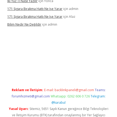
Iki Yüz Tl Nasıl Yazılır
için
Yonca
171 Sigara Bırakma Hattı Ne Işe Yarar
için
admin
171 Sigara Bırakma Hattı Ne Işe Yarar
için
Alaz
Bilim Nedir Ne Değildir
için
admin
vdcasino
Reklam ve İletişim:
E-mail:
backlinkpaneli@gmail.com
Teams:
forumhizmeti@gmail.com
Whatsapp: 0262 606 0 726
Telegram:
@karabul
Yasal Uyarı:
Sitemiz, 5651 Sayılı Kanun gereğince Bilgi Teknolojileri
ve İletişim Kurumu (BTK) tarafından onaylanmış bir Yer Sağlayıcı