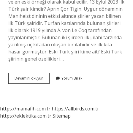
ve en eski örneği olarak kabul edilir. 13 Eylül 2023 İlk
Türk şair kimdir? Aprın Çor Tigin, Uygur döneminin
Maniheist dininin etkisi altında şiirler yazan bilinen
ilk Türk şairidir. Turfan kazılarında bulunan şiirleri
ilk olarak 1919 yılında A. von Le Coq tarafından
yayınlanmıştır. Bulunan iki şiirden ilki, ilahi tarzında
yazılmış üç kıtadan oluşan bir ilahidir ve ilk kıta
hasar görmüştür. Eski Türk şiiri kime ait? Eski Türk
şiirinin genel özellikleri:…
Ilk
Devamını okuyun
Yorum Bırak
Türk
Şiirleri
Nedir
https://mamafih.com.tr
https://allbirds.com.tr
https://eklektika.com.tr
Sitemap