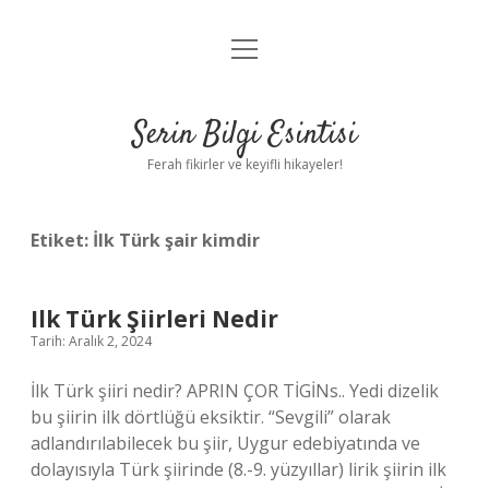
menüyü
Anasayfa
aç
Gizlilik Politikası
Serin Bilgi Esintisi
Yasal Uyarı
Ferah fikirler ve keyifli hikayeler!
Hakkımızda
Etiket:
İlk Türk şair kimdir
Ilk Türk Şiirleri Nedir
Tarih: Aralık 2, 2024
İlk Türk şiiri nedir? APRIN ÇOR TİGİNs.. Yedi dizelik
bu şiirin ilk dörtlüğü eksiktir. “Sevgili” olarak
adlandırılabilecek bu şiir, Uygur edebiyatında ve
dolayısıyla Türk şiirinde (8.-9. yüzyıllar) lirik şiirin ilk