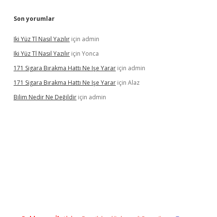
Son yorumlar
Iki Yüz Tl Nasıl Yazılır
için
admin
Iki Yüz Tl Nasıl Yazılır
için
Yonca
171 Sigara Bırakma Hattı Ne Işe Yarar
için
admin
171 Sigara Bırakma Hattı Ne Işe Yarar
için
Alaz
Bilim Nedir Ne Değildir
için
admin
ino