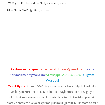
171 Sigara Bırakma Hattı Ne Işe Yarar
için
Alaz
Bilim Nedir Ne Değildir
için
admin
casino
Reklam ve İletişim:
E-mail:
backlinkpaneli@gmail.com
Teams:
forumhizmeti@gmail.com
Whatsapp: 0262 606 0 726
Telegram:
@karabul
Yasal Uyarı:
Sitemiz, 5651 Sayılı Kanun gereğince Bilgi Teknolojileri
ve İletişim Kurumu (BTK) tarafından onaylanmış bir Yer Sağlayıcı
olarak hizmet vermektedir. Bu nedenle, sitedeki içerikleri proaktif
olarak denetleme veya araştırma yükümlülüğümüz bulunmamaktadır.