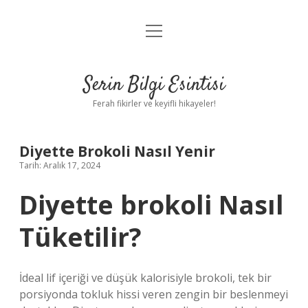
menüyü
Anasayfa
aç
Gizlilik Politikası
Serin Bilgi Esintisi
Yasal Uyarı
Ferah fikirler ve keyifli hikayeler!
Hakkımızda
Diyette Brokoli Nasıl Yenir
Tarih: Aralık 17, 2024
Diyette brokoli Nasıl
Tüketilir?
İdeal lif içeriği ve düşük kalorisiyle brokoli, tek bir
porsiyonda tokluk hissi veren zengin bir beslenmeyi