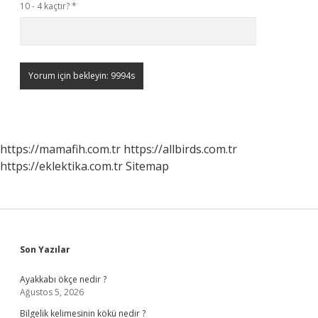
10 - 4 kaçtır?
*
https://mamafih.com.tr
https://allbirds.com.tr
https://eklektika.com.tr
Sitemap
Sidebar
Son Yazılar
Ayakkabı ökçe nedir ?
Ağustos 5, 2026
Bilgelik kelimesinin kökü nedir ?