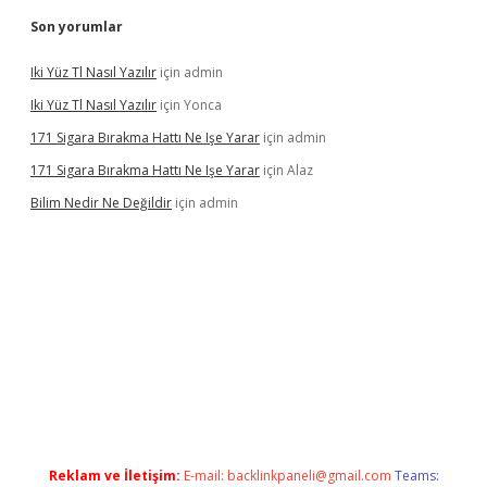
Son yorumlar
Iki Yüz Tl Nasıl Yazılır
için
admin
Iki Yüz Tl Nasıl Yazılır
için
Yonca
171 Sigara Bırakma Hattı Ne Işe Yarar
için
admin
171 Sigara Bırakma Hattı Ne Işe Yarar
için
Alaz
Bilim Nedir Ne Değildir
için
admin
no
Reklam ve İletişim:
E-mail:
backlinkpaneli@gmail.com
Teams: