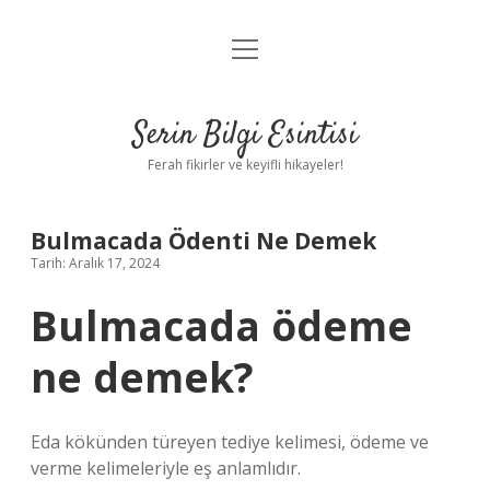
menüyü
Anasayfa
aç
Gizlilik Politikası
Serin Bilgi Esintisi
Yasal Uyarı
Ferah fikirler ve keyifli hikayeler!
Hakkımızda
Bulmacada Ödenti Ne Demek
Tarih: Aralık 17, 2024
Bulmacada ödeme
ne demek?
Eda kökünden türeyen tediye kelimesi, ödeme ve
verme kelimeleriyle eş anlamlıdır.