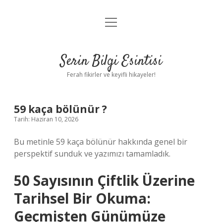
menüyü
Anasayfa
aç
Gizlilik Politikası
Serin Bilgi Esintisi
Yasal Uyarı
Ferah fikirler ve keyifli hikayeler!
Hakkımızda
59 kaça bölünür ?
Tarih: Haziran 10, 2026
Bu metinle 59 kaça bölünür hakkında genel bir
perspektif sunduk ve yazımızı tamamladık.
50 Sayısının Çiftlik Üzerine
Tarihsel Bir Okuma:
Geçmişten Günümüze