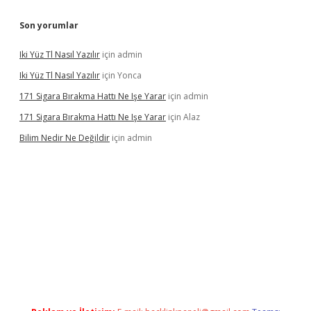
Son yorumlar
Iki Yüz Tl Nasıl Yazılır
için
admin
Iki Yüz Tl Nasıl Yazılır
için
Yonca
171 Sigara Bırakma Hattı Ne Işe Yarar
için
admin
171 Sigara Bırakma Hattı Ne Işe Yarar
için
Alaz
Bilim Nedir Ne Değildir
için
admin
casino