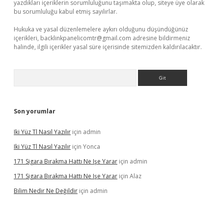
yazdıkları içeriklerin sorumluluğunu taşımakta olup, siteye üye olarak
bu sorumluluğu kabul etmiş sayılırlar.
Hukuka ve yasal düzenlemelere aykırı olduğunu düşündüğünüz
içerikleri,
backlinkpanelicomtr@gmail.com
adresine bildirmeniz
halinde, ilgili içerikler yasal süre içerisinde sitemizden kaldırılacaktır.
Arama
Son yorumlar
Iki Yüz Tl Nasıl Yazılır
için
admin
Iki Yüz Tl Nasıl Yazılır
için
Yonca
171 Sigara Bırakma Hattı Ne Işe Yarar
için
admin
171 Sigara Bırakma Hattı Ne Işe Yarar
için
Alaz
Bilim Nedir Ne Değildir
için
admin