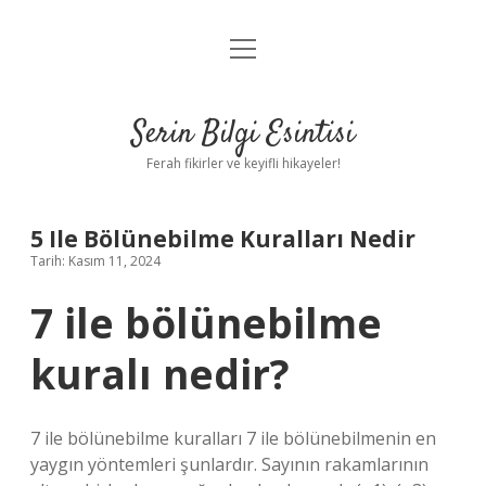
menüyü
Anasayfa
aç
Gizlilik Politikası
Serin Bilgi Esintisi
Yasal Uyarı
Ferah fikirler ve keyifli hikayeler!
Hakkımızda
5 Ile Bölünebilme Kuralları Nedir
Tarih: Kasım 11, 2024
7 ile bölünebilme
kuralı nedir?
7 ile bölünebilme kuralları 7 ile bölünebilmenin en
yaygın yöntemleri şunlardır. Sayının rakamlarının