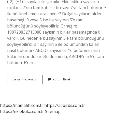
(-2), (+1)… sayıları ile çarpılır. Elde edilen sayıların
toplamı 7’nin tam katı ise bu sayı 7’ye tam bölünür. 5
ile bölünebilme kuralı nedir? Doğal sayıların birler
basamağı 0 veya 5 ise bu sayının 5’e tam
bölündüğünü söyleyebiliriz. Örneğin;
198723832713080 sayısının birler basamağında 0
vardır. Bu nedenle bu sayının 5’e tam bölündüğünü
söyleyebiliriz. Bir sayının 5 ile bölümünden kalan
nasıl bulunur? ABCDE sayısının 4’e bölünmesinin
kalanını döndürür. Bu durumda, ABCDE’nin 5’e tam
bölümü, E’nin…
5
Devamını okuyun
Yorum Bırak
Ile
Bölünebilme
Kuralları
Nedir
https://mamafih.com.tr
https://allbirds.com.tr
https://eklektika.com.tr
Sitemap