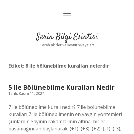
menüyü
Anasayfa
aç
Gizlilik Politikası
Serin Bilgi Esintisi
Yasal Uyarı
Ferah fikirler ve keyifli hikayeler!
Hakkımızda
Etiket:
8 ile bölünebilme kuralları nelerdir
5 Ile Bölünebilme Kuralları Nedir
Tarih: Kasım 11, 2024
7 ile bölünebilme kuralı nedir? 7 ile bölünebilme
kuralları 7 ile bölünebilmenin en yaygın yöntemleri
şunlardır. Sayının rakamlarının altına, birler
basamağından başlanarak: (+1), (+3), (+2), (-1), (-3),