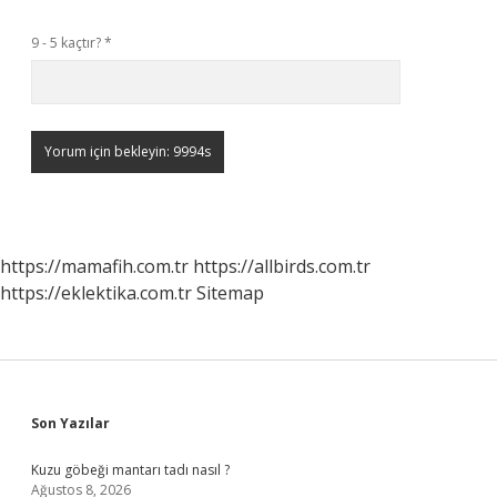
9 - 5 kaçtır?
*
https://mamafih.com.tr
https://allbirds.com.tr
https://eklektika.com.tr
Sitemap
Sidebar
Son Yazılar
Kuzu göbeği mantarı tadı nasıl ?
Ağustos 8, 2026