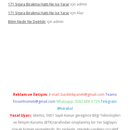
171 Sigara Bırakma Hattı Ne Işe Yarar
için
admin
171 Sigara Bırakma Hattı Ne Işe Yarar
için
Alaz
Bilim Nedir Ne Değildir
için
admin
sino
Reklam ve İletişim:
E-mail:
backlinkpaneli@gmail.com
Teams:
forumhizmeti@gmail.com
Whatsapp: 0262 606 0 726
Telegram:
@karabul
Yasal Uyarı:
Sitemiz, 5651 Sayılı Kanun gereğince Bilgi Teknolojileri
ve İletişim Kurumu (BTK) tarafından onaylanmış bir Yer Sağlayıcı
olarak hizmet vermektedir. Bu nedenle, sitedeki içerikleri proaktif