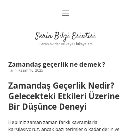
menüyü
Anasayfa
aç
Gizlilik Politikası
Serin Bilgi Esintisi
Yasal Uyarı
Ferah fikirler ve keyifli hikayeler!
Hakkımızda
Zamandaş geçerlik ne demek ?
Tarih: Kasım 16, 2025
Zamandaş Geçerlik Nedir?
Gelecekteki Etkileri Üzerine
Bir Düşünce Deneyi
Hepimiz zaman zaman farklı kavramlarla
karşılaşıyoruz, ancak bazı terimler o kadar derin ve