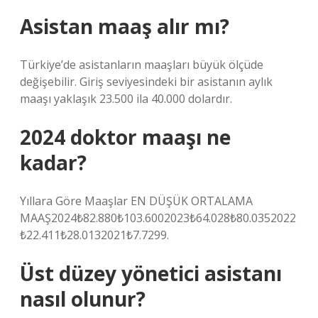
Asistan maaş alır mı?
Türkiye’de asistanların maaşları büyük ölçüde
değişebilir. Giriş seviyesindeki bir asistanın aylık
maaşı yaklaşık 23.500 ila 40.000 dolardır.
2024 doktor maaşı ne
kadar?
Yıllara Göre Maaşlar EN DÜŞÜK ORTALAMA
MAAŞ2024₺82.880₺103.6002023₺64.028₺80.0352022
₺22.411₺28.0132021₺7.7299.
Üst düzey yönetici asistanı
nasıl olunur?