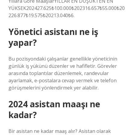
Yıllara Göre MaaşlarYILLAR EN DÜŞÜKTEN EN
YÜKSEK202427.625₺100.000₺202316.657₺55.000₺20
226.877₺19.575₺20213.040₺6.
Yönetici asistanı ne iş
yapar?
Bu pozisyondaki çalışanlar genellikle yöneticinin
günlük iş yükünü düzenler ve hafifletir. Görevler
arasında toplantılar düzenlemek, randevular
ayarlamak, e-postalara cevap vermek ve telefon
görüşmelerini yönlendirmek yer alabilir.
2024 asistan maaşı ne
kadar?
Bir asistan ne kadar maaş alır? Asistan olarak