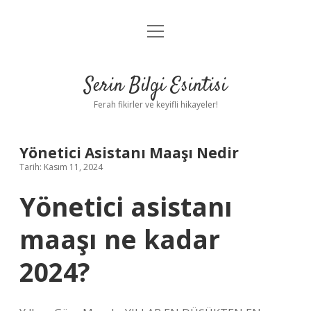
menüyü
Anasayfa
aç
Gizlilik Politikası
Serin Bilgi Esintisi
Yasal Uyarı
Ferah fikirler ve keyifli hikayeler!
Hakkımızda
Yönetici Asistanı Maaşı Nedir
Tarih: Kasım 11, 2024
Yönetici asistanı
maaşı ne kadar
2024?