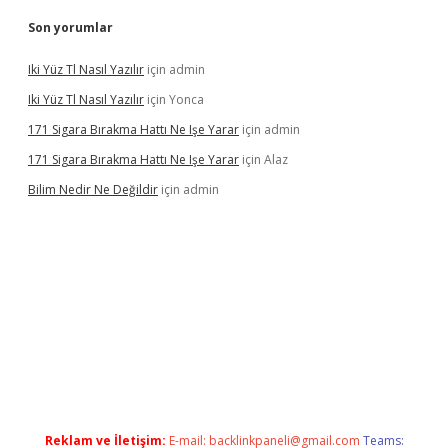
Son yorumlar
Iki Yüz Tl Nasıl Yazılır
için
admin
Iki Yüz Tl Nasıl Yazılır
için
Yonca
171 Sigara Bırakma Hattı Ne Işe Yarar
için
admin
171 Sigara Bırakma Hattı Ne Işe Yarar
için
Alaz
Bilim Nedir Ne Değildir
için
admin
vdcasino
Reklam ve İletişim:
E-mail:
backlinkpaneli@gmail.com
Teams: