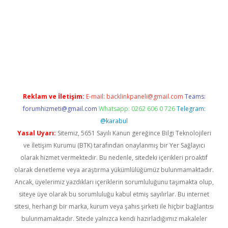
sino
Reklam ve İletişim:
E-mail:
backlinkpaneli@gmail.com
Teams:
forumhizmeti@gmail.com
Whatsapp: 0262 606 0 726
Telegram:
@karabul
Yasal Uyarı:
Sitemiz, 5651 Sayılı Kanun gereğince Bilgi Teknolojileri
ve İletişim Kurumu (BTK) tarafından onaylanmış bir Yer Sağlayıcı
olarak hizmet vermektedir. Bu nedenle, sitedeki içerikleri proaktif
olarak denetleme veya araştırma yükümlülüğümüz bulunmamaktadır.
Ancak, üyelerimiz yazdıkları içeriklerin sorumluluğunu taşımakta olup,
siteye üye olarak bu sorumluluğu kabul etmiş sayılırlar. Bu internet
sitesi, herhangi bir marka, kurum veya şahıs şirketi ile hiçbir bağlantısı
bulunmamaktadır. Sitede yalnızca kendi hazırladığımız makaleler