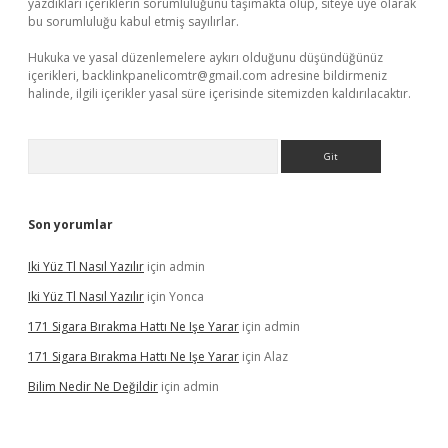
yazdıkları içeriklerin sorumluluğunu taşımakta olup, siteye üye olarak
bu sorumluluğu kabul etmiş sayılırlar.
Hukuka ve yasal düzenlemelere aykırı olduğunu düşündüğünüz
içerikleri,
backlinkpanelicomtr@gmail.com
adresine bildirmeniz
halinde, ilgili içerikler yasal süre içerisinde sitemizden kaldırılacaktır.
Arama
Son yorumlar
Iki Yüz Tl Nasıl Yazılır
için
admin
Iki Yüz Tl Nasıl Yazılır
için
Yonca
171 Sigara Bırakma Hattı Ne Işe Yarar
için
admin
171 Sigara Bırakma Hattı Ne Işe Yarar
için
Alaz
Bilim Nedir Ne Değildir
için
admin