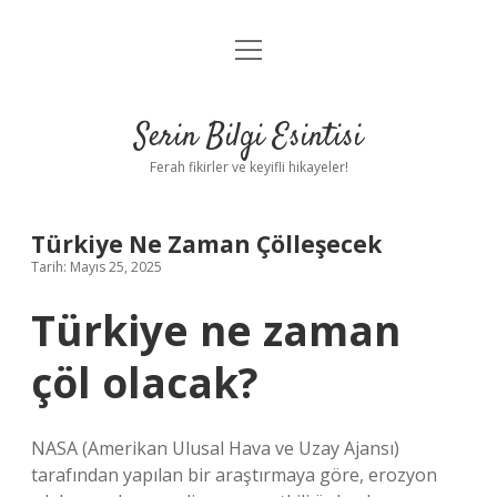
menüyü
Anasayfa
aç
Gizlilik Politikası
Serin Bilgi Esintisi
Yasal Uyarı
Ferah fikirler ve keyifli hikayeler!
Hakkımızda
Türkiye Ne Zaman Çölleşecek
Tarih: Mayıs 25, 2025
Türkiye ne zaman
çöl olacak?
NASA (Amerikan Ulusal Hava ve Uzay Ajansı)
tarafından yapılan bir araştırmaya göre, erozyon