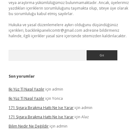
veya araştırma yükümlülüğümüz bulunmamaktadır. Ancak, üyelerimiz
yazdıkları içeriklerin sorumluluğunu taşımakta olup, siteye üye olarak
bu sorumluluğu kabul etmiş sayılırlar.
Hukuka ve yasal düzenlemelere aykırı olduğunu düşündüğünüz
içerikleri,
backlinkpanelicomtr@gmail.com
adresine bildirmeniz
halinde, ilgili içerikler yasal süre içerisinde sitemizden kaldırılacaktır.
Arama
Son yorumlar
Iki Yüz Tl Nasıl Yazılır
için
admin
Iki Yüz Tl Nasıl Yazılır
için
Yonca
171 Sigara Bırakma Hattı Ne Işe Yarar
için
admin
171 Sigara Bırakma Hattı Ne Işe Yarar
için
Alaz
Bilim Nedir Ne Değildir
için
admin