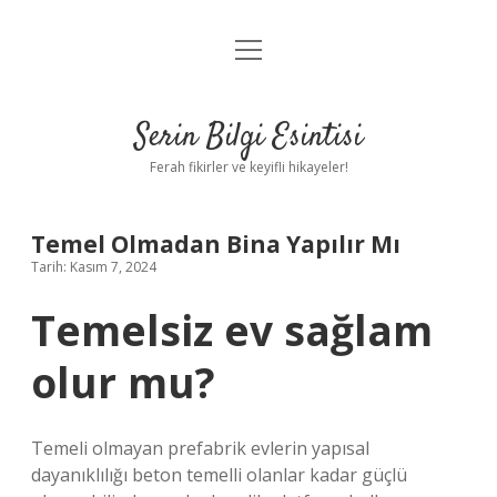
menüyü
Anasayfa
aç
Gizlilik Politikası
Serin Bilgi Esintisi
Yasal Uyarı
Ferah fikirler ve keyifli hikayeler!
Hakkımızda
Temel Olmadan Bina Yapılır Mı
Tarih: Kasım 7, 2024
Temelsiz ev sağlam
olur mu?
Temeli olmayan prefabrik evlerin yapısal
dayanıklılığı beton temelli olanlar kadar güçlü