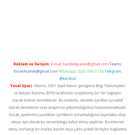
vdcasino
Reklam ve İletişim:
E-mail:
backlinkpaneli@gmail.com
Teams:
forumhizmeti@gmail.com
Whatsapp: 0262 606 0 726
Telegram:
@karabul
Yasal Uyarı:
Sitemiz, 5651 Sayılı Kanun gereğince Bilgi Teknolojileri
ve İletişim Kurumu (BTK) tarafından onaylanmış bir Yer Sağlayıcı
olarak hizmet vermektedir. Bu nedenle, sitedeki içerikleri proaktif
olarak denetleme veya araştırma yükümlülüğümüz bulunmamaktadır.
Ancak, üyelerimiz yazdıkları içeriklerin sorumluluğunu taşımakta olup,
siteye üye olarak bu sorumluluğu kabul etmiş sayılırlar. Bu internet
sitesi, herhangi bir marka, kurum veya şahıs şirketi ile hiçbir bağlantısı