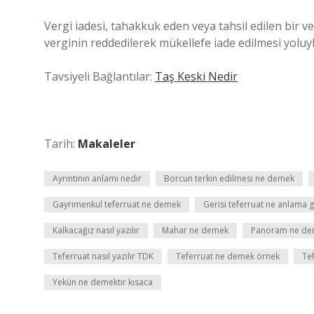
Vergi iadesi, tahakkuk eden veya tahsil edilen bir ve
verginin reddedilerek mükellefe iade edilmesi yoluy
Tavsiyeli Bağlantılar:
Taş Keski Nedir
Tarih:
Makaleler
Ayrıntının anlamı nedir
Borcun terkin edilmesi ne demek
Gayrimenkul teferruat ne demek
Gerisi teferruat ne anlama g
Kalkacağız nasıl yazılır
Mahar ne demek
Panoram ne d
Teferruat nasıl yazılır TDK
Teferruat ne demek örnek
Te
Yekün ne demektir kısaca