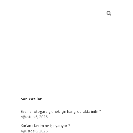
Sidebar
Son Yazılar
vdcasino
Esenler otogara gitmek için hangi durakta inilir ?
Ağustos 6, 2026
Kur’an-ı Kerim ne işe yarıyor ?
Ağustos 6, 2026