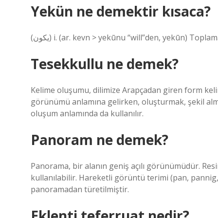
Yekün ne demektir kısaca?
(ﻳﻜﻮﻥ) i. (ar. kevn > yekūnu “will”den, yekūn) Top
Tesekkullu ne demek?
Kelime oluşumu, dilimize Arapçadan giren form keli
görünümü anlamına gelirken, oluşturmak, şekil al
oluşum anlamında da kullanılır.
Panoram ne demek?
Panorama, bir alanın geniş açılı görünümüdür. Resim
kullanılabilir. Hareketli görüntü terimi (pan, pan
panoramadan türetilmiştir.
Eklenti teferruat nedir?