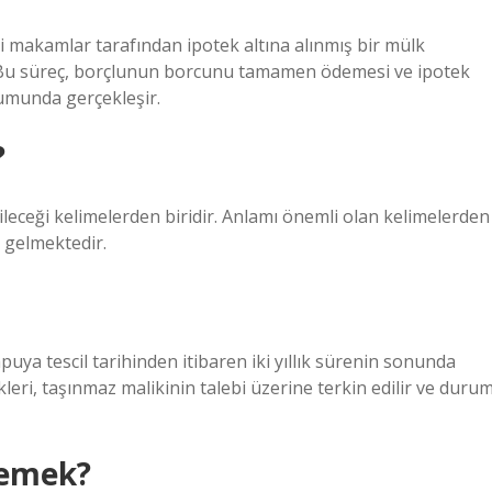
kili makamlar tarafından ipotek altına alınmış bir mülk
r. Bu süreç, borçlunun borcunu tamamen ödemesi ve ipotek
rumunda gerçekleşir.
?
leceği kelimelerden biridir. Anlamı önemli olan kelimelerden
a gelmektedir.
ya tescil tarihinden itibaren iki yıllık sürenin sonunda
eri, taşınmaz malikinin talebi üzerine terkin edilir ve duru
demek?