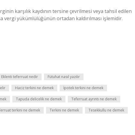
rginin karşılık kaydının tersine çevrilmesi veya tahsil edilen
la vergi yükümlülüğünün ortadan kaldırılması işlemidir.
Eklenti teferruat nedir
Fütuhat nasıl yazılır
elir
Haciz terkini ne demek
İpotek terkini ne demek
emek
Tapuda delicelik ne demek
Teferruat ayrıntı ne demek
ferruat terkini ne demek
Terkini ne demek
Tesekkullu ne demek