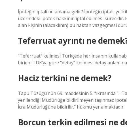
İpoteğin iptali ne anlama gelir? İpoteğin iptali, yet
üzerindeki ipotek hakkının iptal edilmesi sürecidi
alan kişinin (alacaklının) bu haktan vazgeçmesi du
Teferruat ayrıntı ne demek
“Teferruat” kelimesi Türkçede her insanın kullanabi
biridir. TDK’ya göre “detay” kelimesi detay anlamın
Haciz terkini ne demek?
Tapu Tüzüğü’nün 69. maddesinin 5. fıkrasında “…Tapu
yenilendiği Müdürlüğe bildirilmeyen taşınmaz ipotekl
İcra Müdürlüğüne bildirilir.” hükmü yer almaktadır.
Borcun terkin edilmesi ne 