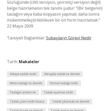
Sözlüğünde (ciltli versiyon, çevrimiçi versiyon değil)
belge hazırlamanın tek tanımı şudur: “(Bir belgenin)
taslağını veya kaba kopyasını yapmak; daha sonra
mükemmelleştirilebilecek bir ön form hazırlamak.”
22 Mayıs 2009
Tavsiyeli Bağlantılar:
Subaşıların Görevi Nedir
Tarih:
Makaleler
Hikaye taslak nedir
Mesajda taslak ne demek
Metin taslağı ne demek
Roman taslağı nedir
Taslağın anlamı ne
Taslak aşaması nedir
Taslak çizim nedir kısaca
Taslak çıkarmak ne demek
Taslak köpek ne demek
Taslak mesaj ne demek