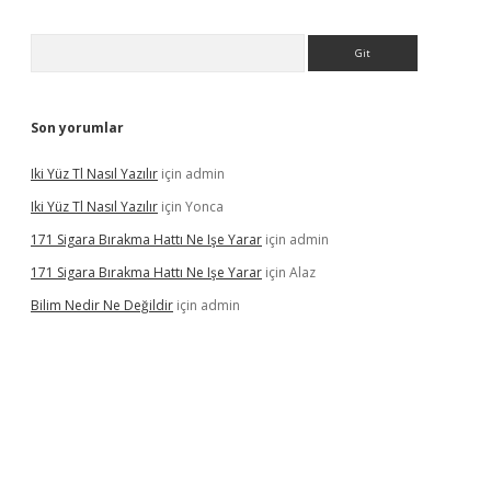
Arama
Son yorumlar
Iki Yüz Tl Nasıl Yazılır
için
admin
Iki Yüz Tl Nasıl Yazılır
için
Yonca
171 Sigara Bırakma Hattı Ne Işe Yarar
için
admin
171 Sigara Bırakma Hattı Ne Işe Yarar
için
Alaz
Bilim Nedir Ne Değildir
için
admin
casino