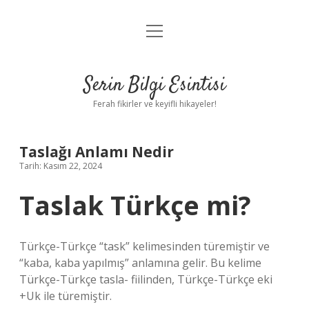
menüyü
Anasayfa
aç
Gizlilik Politikası
Serin Bilgi Esintisi
Yasal Uyarı
Ferah fikirler ve keyifli hikayeler!
Hakkımızda
Taslağı Anlamı Nedir
Tarih: Kasım 22, 2024
Taslak Türkçe mi?
Türkçe-Türkçe “task” kelimesinden türemiştir ve
“kaba, kaba yapılmış” anlamına gelir. Bu kelime
Türkçe-Türkçe tasla- fiilinden, Türkçe-Türkçe eki
+Uk ile türemiştir.