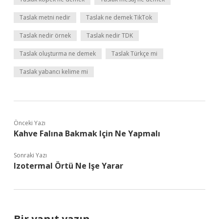
Taslak metni nedir
Taslak ne demek TikTok
Taslak nedir örnek
Taslak nedir TDK
Taslak oluşturma ne demek
Taslak Türkçe mi
Taslak yabancı kelime mi
Önceki Yazı
Kahve Falına Bakmak Için Ne Yapmalı
Sonraki Yazı
Izotermal Örtü Ne Işe Yarar