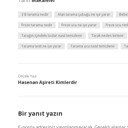
Tarih:
Makaleler
3 B tarama nedir
Alan tarama çubuğu ne işe yarar
Bebek
Freze tarama nedir
Freze ucu ne işe yarar
Freze ucu ren
Tarağın içindeki tozlar nasıl temizlenir
Tarak neden kirlenir
Tarama testi ne işe yarar
Tarama ucu nasıl temizlenir
Ta
Önceki Yazı
Hasenan Aşireti Kimlerdir
Bir yanıt yazın
E-posta adresiniz yayınlanmayacak.
Gerekli alanlar