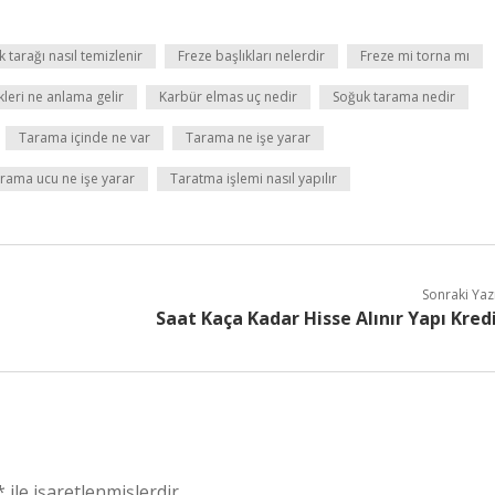
 tarağı nasıl temizlenir
Freze başlıkları nelerdir
Freze mi torna mı
kleri ne anlama gelir
Karbür elmas uç nedir
Soğuk tarama nedir
Tarama içinde ne var
Tarama ne işe yarar
rama ucu ne işe yarar
Taratma işlemi nasıl yapılır
Sonraki Yaz
Saat Kaça Kadar Hisse Alınır Yapı Kred
*
ile işaretlenmişlerdir