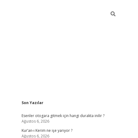
Sidebar
Son Yazılar
vdcasino
Esenler otogara gitmek için hangi durakta inilir ?
Ağustos 6, 2026
Kur’an-ı Kerim ne işe yarıyor ?
Ağustos 6, 2026