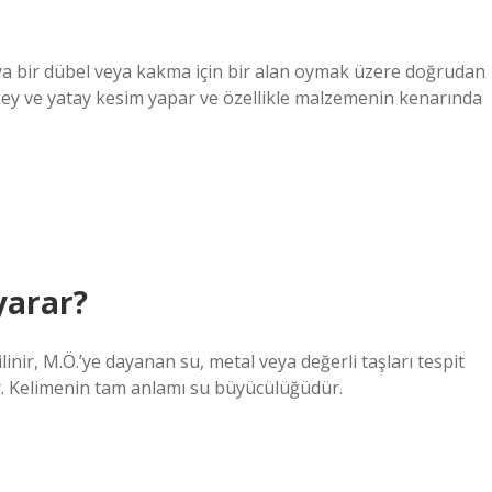
eya bir dübel veya kakma için bir alan oymak üzere doğrudan
ikey ve yatay kesim yapar ve özellikle malzemenin kenarında
yarar?
inir, M.Ö.’ye dayanan su, metal veya değerli taşları tespit
ir. Kelimenin tam anlamı su büyücülüğüdür.