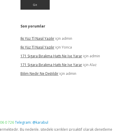
Son yorumlar
Iki Yüz Tl Nasıl Yazılır
için
admin
Iki Yüz Tl Nasıl Yazılır
için
Yonca
171 Sigara Bırakma Hattı Ne Işe Yarar
için
admin
171 Sigara Bırakma Hattı Ne Işe Yarar
için
Alaz
Bilim Nedir Ne Değildir
için
admin
06 0 726
Telegram: @karabul
vermektedir. Bu nedenle, sitedeki içerikleri proaktif olarak denetleme