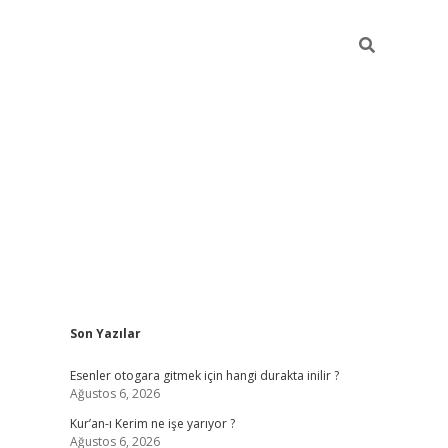
Sidebar
Son Yazılar
vdcasino
Esenler otogara gitmek için hangi durakta inilir ?
Ağustos 6, 2026
Kur’an-ı Kerim ne işe yarıyor ?
Ağustos 6, 2026