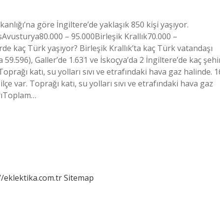
kanlığı’na göre İngiltere’de yaklaşık 850 kişi yaşıyor.
Avusturya80.000 – 95.000Birleşik Krallık70.000 –
e kaç Türk yaşıyor? Birleşik Krallık’ta kaç Türk vatandaşı
59.596), Galler’de 1.631 ve İskoçya’da 2 İngiltere’de kaç şehi
. Toprağı katı, su yolları sıvı ve etrafındaki hava gaz halinde. 1
lçe var. Toprağı katı, su yolları sıvı ve etrafındaki hava gaz
arıToplam…
//eklektika.com.tr
Sitemap