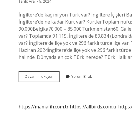
Tarih: Aralık 9, 2024
İngiltere’de kaç milyon Türk var? İngiltere İçişleri Ba
İngiltere’de ne kadar Kürt var? KürtlerToplam nüfus
90.000Belçika70.000 – 85.000Türkmenistan60. Gallerd
var? Toplamda 91.115, İngiltere’de 89.834 (Londra’da 
var? İngiltere’de ilçe yok ve 296 farklı türde ilçe var
Haziran 2024İngiltere’de ilçe yok ve 296 farklı türde i
halinde. Dünyada en çok Türk nerede? Türk Halkl
Ingilterede
Devamını okuyun
Yorum Bırak
En
Çok
Türk
Nerede
https://mamafih.com.tr
https://allbirds.com.tr
https: