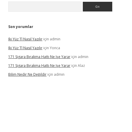
Arama
Son yorumlar
Iki Yüz Tl Nasıl Yazılır
için
admin
Iki Yüz Tl Nasıl Yazılır
için
Yonca
171 Sigara Bırakma Hattı Ne Işe Yarar
için
admin
171 Sigara Bırakma Hattı Ne Işe Yarar
için
Alaz
Bilim Nedir Ne Değildir
için
admin
no