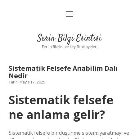
menüyü
Anasayfa
aç
Gizlilik Politikası
Serin Bilgi Esintisi
Yasal Uyarı
Ferah fikirler ve keyifli hikayeler!
Hakkımızda
Sistematik Felsefe Anabilim Dalı
Nedir
Tarih: Mayıs 17, 2025
Sistematik felsefe
ne anlama gelir?
Sistematik felsefe bir düşünme sistemi yaratmayı ve