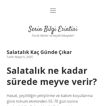
menüyü
Anasayfa
aç
Gizlilik Politikası
Serin Bilgi Esintisi
Yasal Uyarı
Ferah fikirler ve keyifli hikayeler!
Hakkımızda
Salatalık Kaç Günde Çıkar
Tarih: Mayıs 5, 2025
Salatalık ne kadar
sürede meyve verir?
Hasat, çeşitliliğin yetiştirme ve bakım koşullarına
göre tohum ekiminden 55-70 gün sonra