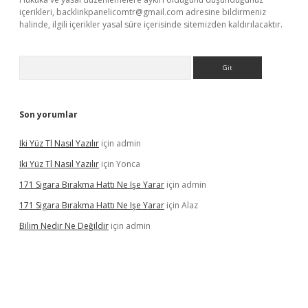
içerikleri,
backlinkpanelicomtr@gmail.com
adresine bildirmeniz
halinde, ilgili içerikler yasal süre içerisinde sitemizden kaldırılacaktır.
Arama
Son yorumlar
Iki Yüz Tl Nasıl Yazılır
için
admin
Iki Yüz Tl Nasıl Yazılır
için
Yonca
171 Sigara Bırakma Hattı Ne Işe Yarar
için
admin
171 Sigara Bırakma Hattı Ne Işe Yarar
için
Alaz
Bilim Nedir Ne Değildir
için
admin