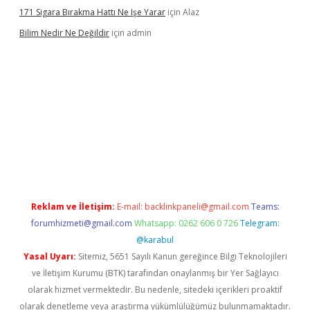
171 Sigara Bırakma Hattı Ne Işe Yarar
için
Alaz
Bilim Nedir Ne Değildir
için
admin
vdcasino
Reklam ve İletişim:
E-mail:
backlinkpaneli@gmail.com
Teams:
forumhizmeti@gmail.com
Whatsapp: 0262 606 0 726
Telegram:
@karabul
Yasal Uyarı:
Sitemiz, 5651 Sayılı Kanun gereğince Bilgi Teknolojileri
ve İletişim Kurumu (BTK) tarafından onaylanmış bir Yer Sağlayıcı
olarak hizmet vermektedir. Bu nedenle, sitedeki içerikleri proaktif
olarak denetleme veya araştırma yükümlülüğümüz bulunmamaktadır.