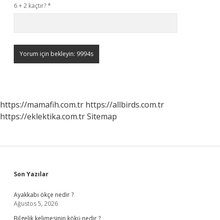
6 + 2 kaçtır?
*
https://mamafih.com.tr
https://allbirds.com.tr
https://eklektika.com.tr
Sitemap
Sidebar
Son Yazılar
Ayakkabı ökçe nedir ?
Ağustos 5, 2026
Bilgelik kelimesinin kökü nedir ?