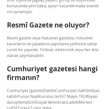
sıra, topluma çağdaş yaşam, görüş ve düşünceler
konusunda yeni bakış açıları kazandırmada önemli
rol oynamıştır.
Resmî Gazete ne oluyor?
Resmi gazete veya hükümet gazetesi, hükümet
kararlarını ve yasalarını yayınlama yetkisine sahip
süreli bir yayındır. Fiziksel, elektronik veya her ikisi
olarak yayınlanabilir.
Cumhuriyet gazetesi hangi
firmanın?
Cumhuriyet (gazete)SahibiCumhuriyet Vakfıİmtiyaz
sahibiYunus NadiKuruluş tarihi7 Mayıs 1924Siyasi
duruşKemalizmSosyal demokrasiLaiklikMerkez
solDilTürkçe7 satır daha