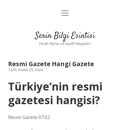
menüyü
Anasayfa
aç
Gizlilik Politikası
Serin Bilgi Esintisi
Yasal Uyarı
Ferah fikirler ve keyifli hikayeler!
Hakkımızda
Resmi Gazete Hangi Gazete
Tarih: Kasım 25, 2024
Türkiye’nin resmi
gazetesi hangisi?
Resmi Gazete 07.02.