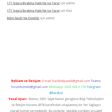
171 Sigara Bırakma Hattı Ne Işe Yarar
için
admin
171 Sigara Bırakma Hattı Ne Işe Yarar
için
Alaz
Bilim Nedir Ne Değildir
için
admin
ino
Reklam ve İletişim:
E-mail:
backlinkpaneli@gmail.com
Teams:
forumhizmeti@gmail.com
Whatsapp: 0262 606 0 726
Telegram:
@karabul
Yasal Uyarı:
Sitemiz, 5651 Sayılı Kanun gereğince Bilgi Teknolojileri
ve İletişim Kurumu (BTK) tarafından onaylanmış bir Yer Sağlayıcı
olarak hizmet vermektedir. Bu nedenle, sitedeki içerikleri proaktif