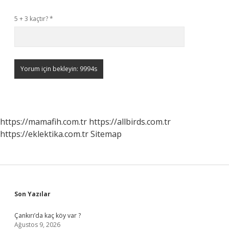
5 + 3 kaçtır?
*
https://mamafih.com.tr
https://allbirds.com.tr
https://eklektika.com.tr
Sitemap
Sidebar
Son Yazılar
Çankırı’da kaç köy var ?
Ağustos 9, 2026