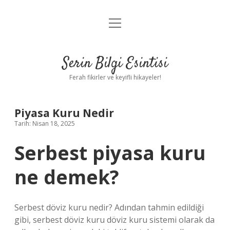
menüyü
Anasayfa
aç
Gizlilik Politikası
Serin Bilgi Esintisi
Yasal Uyarı
Ferah fikirler ve keyifli hikayeler!
Hakkımızda
Piyasa Kuru Nedir
Tarih: Nisan 18, 2025
Serbest piyasa kuru
ne demek?
Serbest döviz kuru nedir? Adından tahmin edildiği
gibi, serbest döviz kuru döviz kuru sistemi olarak da