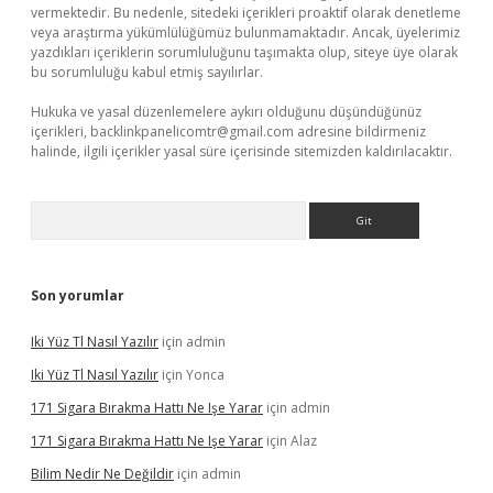
vermektedir. Bu nedenle, sitedeki içerikleri proaktif olarak denetleme
veya araştırma yükümlülüğümüz bulunmamaktadır. Ancak, üyelerimiz
yazdıkları içeriklerin sorumluluğunu taşımakta olup, siteye üye olarak
bu sorumluluğu kabul etmiş sayılırlar.
Hukuka ve yasal düzenlemelere aykırı olduğunu düşündüğünüz
içerikleri,
backlinkpanelicomtr@gmail.com
adresine bildirmeniz
halinde, ilgili içerikler yasal süre içerisinde sitemizden kaldırılacaktır.
Arama
Son yorumlar
Iki Yüz Tl Nasıl Yazılır
için
admin
Iki Yüz Tl Nasıl Yazılır
için
Yonca
171 Sigara Bırakma Hattı Ne Işe Yarar
için
admin
171 Sigara Bırakma Hattı Ne Işe Yarar
için
Alaz
Bilim Nedir Ne Değildir
için
admin