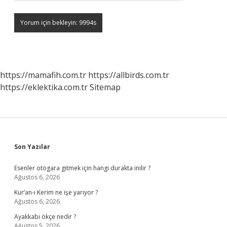
https://mamafih.com.tr
https://allbirds.com.tr
https://eklektika.com.tr
Sitemap
Sidebar
Son Yazılar
Esenler otogara gitmek için hangi durakta inilir ?
Ağustos 6, 2026
Kur’an-ı Kerim ne işe yarıyor ?
Ağustos 6, 2026
Ayakkabı ökçe nedir ?
Ağustos 5, 2026