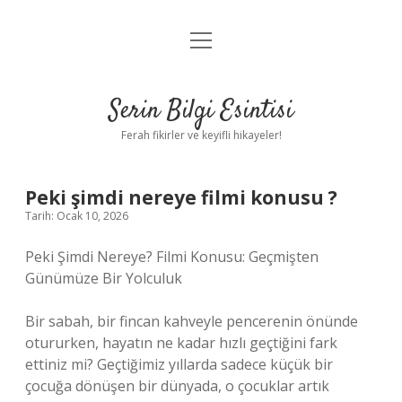
menüyü
Anasayfa
aç
Gizlilik Politikası
Serin Bilgi Esintisi
Yasal Uyarı
Ferah fikirler ve keyifli hikayeler!
Hakkımızda
Peki şimdi nereye filmi konusu ?
Tarih: Ocak 10, 2026
Peki Şimdi Nereye? Filmi Konusu: Geçmişten
Günümüze Bir Yolculuk
Bir sabah, bir fincan kahveyle pencerenin önünde
otururken, hayatın ne kadar hızlı geçtiğini fark
ettiniz mi? Geçtiğimiz yıllarda sadece küçük bir
çocuğa dönüşen bir dünyada, o çocuklar artık