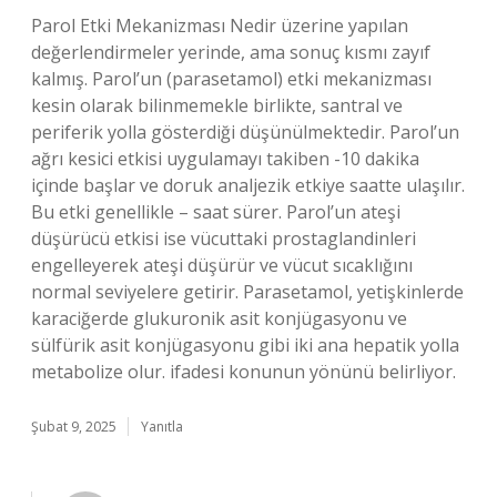
Parol Etki Mekanizması Nedir üzerine yapılan
değerlendirmeler yerinde, ama sonuç kısmı zayıf
kalmış. Parol’un (parasetamol) etki mekanizması
kesin olarak bilinmemekle birlikte, santral ve
periferik yolla gösterdiği düşünülmektedir. Parol’un
ağrı kesici etkisi uygulamayı takiben -10 dakika
içinde başlar ve doruk analjezik etkiye saatte ulaşılır.
Bu etki genellikle – saat sürer. Parol’un ateşi
düşürücü etkisi ise vücuttaki prostaglandinleri
engelleyerek ateşi düşürür ve vücut sıcaklığını
normal seviyelere getirir. Parasetamol, yetişkinlerde
karaciğerde glukuronik asit konjügasyonu ve
sülfürik asit konjügasyonu gibi iki ana hepatik yolla
metabolize olur. ifadesi konunun yönünü belirliyor.
Şubat 9, 2025
Yanıtla