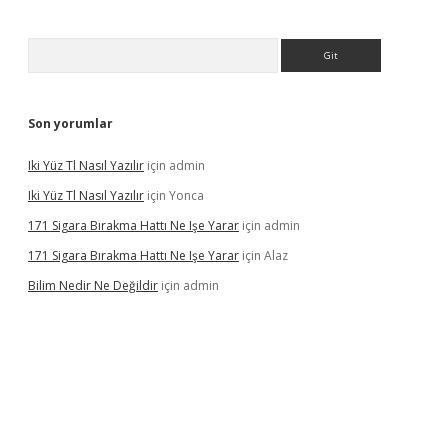
Arama
Son yorumlar
Iki Yüz Tl Nasıl Yazılır
için
admin
Iki Yüz Tl Nasıl Yazılır
için
Yonca
171 Sigara Bırakma Hattı Ne Işe Yarar
için
admin
171 Sigara Bırakma Hattı Ne Işe Yarar
için
Alaz
Bilim Nedir Ne Değildir
için
admin
asino