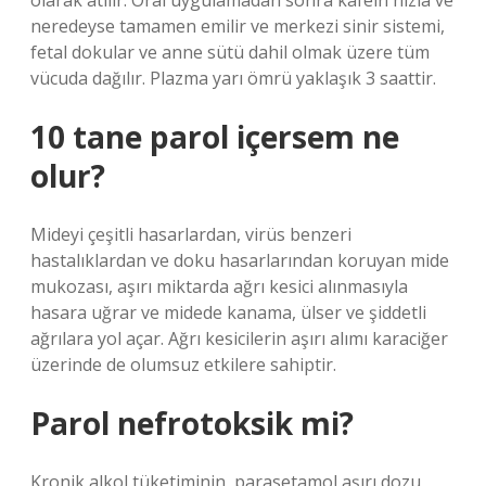
olarak atılır. Oral uygulamadan sonra kafein hızla ve
neredeyse tamamen emilir ve merkezi sinir sistemi,
fetal dokular ve anne sütü dahil olmak üzere tüm
vücuda dağılır. Plazma yarı ömrü yaklaşık 3 saattir.
10 tane parol içersem ne
olur?
Mideyi çeşitli hasarlardan, virüs benzeri
hastalıklardan ve doku hasarlarından koruyan mide
mukozası, aşırı miktarda ağrı kesici alınmasıyla
hasara uğrar ve midede kanama, ülser ve şiddetli
ağrılara yol açar. Ağrı kesicilerin aşırı alımı karaciğer
üzerinde de olumsuz etkilere sahiptir.
Parol nefrotoksik mi?
Kronik alkol tüketiminin, parasetamol aşırı dozu