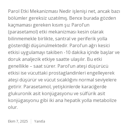
Parol Etki Mekanizması Nedir işlenişi net, ancak bazı
bölümler gereksiz uzatılmış. Bence burada gözden
kaçmaması gereken kısım şu: Parol’un
(parasetamol) etki mekanizması kesin olarak
bilinmemekle birlikte, santral ve periferik yolla
gösterdiği düşünülmektedir. Parol’un ağrı kesici
etkisi uygulamayı takiben -10 dakika içinde başlar ve
doruk analjezik etkiye saatte ulaşılır. Bu etki
genellikle – saat sürer. Parol’un ateşi düşürücü
etkisi ise vücuttaki prostaglandinleri engelleyerek
ateşi düşürür ve vücut sıcaklığını normal seviyelere
getirir. Parasetamol, yetişkinlerde karaciğerde
glukuronik asit konjügasyonu ve sülfürik asit
konjügasyonu gibi iki ana hepatik yolla metabolize
olur.
Ekim 7, 2025
Yanıtla