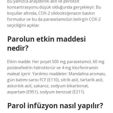
Bu yalnızca araşidonik asit ve peroksit
konsantrasyonu düşük olduğunda gerçekleşir. Bu
koşullar altında, COX-2 siklooksijenazın baskın
formudur ve bu da parasetamolün belirgin COX-2
seçiciliğini açıklar.
Parolun etkin maddesi
nedir?
Etkin madde: Her poşet 500 mg parasetamol, 60 mg
psödoefedrin hidroklorür ve 4 mg klorfeniramin
maleat içerir. Yardımcı maddeler: Mandalina aroması,
gün batımı sarısı FCF (E110), sitrik asit, tartarik asit,
askorbik asit, sakaroz, sodyum bikarbonat,
aspartam (E951), sodyum benzoat (E211).
Parol infüzyon nasıl yapılır?