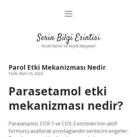
menüyü
Anasayfa
aç
Gizlilik Politikası
Serin Bilgi Esintisi
Yasal Uyarı
Ferah fikirler ve keyifli hikayeler!
Hakkımızda
Parol Etki Mekanizması Nedir
Tarih: Ekim 19, 2024
Parasetamol etki
mekanizması nedir?
Parasetamol, COX-1 ve COX-2 enzimlerinin aktif
formunu azaltarak prostaglandin sentezini engeller.