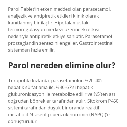
Parol Tablet’in etken maddesi olan parasetamol,
analjezik ve antipiretik etkileri klinik olarak
kanıtlanmış bir ilaçtır. Hipotalamustaki
termoregülasyon merkezi üzerindeki etkisi
nedeniyle antipiretik etkiye sahiptir. Parasetamol
prostaglandin sentezini engeller. Gastrointestinal
sistemden hızla emilir.
Parol nereden elimine olur?
Terapötik dozlarda, parasetamolün %20-40’ı
hepatik sülfatlama ile, %40-67’si hepatik
glukuronidasyon ile metabolize edilir ve %5’ten azı
doğrudan böbrekler tarafından atılır. Sitokrom P450
sistemi tarafından düşük bir oranda reaktif
metabolit N-asetil-p-benzokinon imin (NAPQI)’e
dönüştürülür.