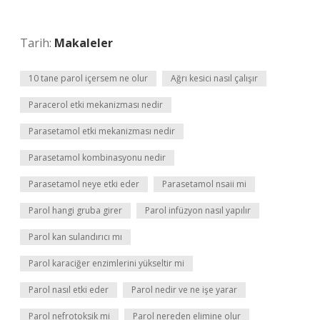
Tarih:
Makaleler
10 tane parol içersem ne olur
Ağrı kesici nasıl çalışır
Paracerol etki mekanizması nedir
Parasetamol etki mekanizması nedir
Parasetamol kombinasyonu nedir
Parasetamol neye etki eder
Parasetamol nsaii mi
Parol hangi gruba girer
Parol infüzyon nasıl yapılır
Parol kan sulandırıcı mı
Parol karaciğer enzimlerini yükseltir mi
Parol nasıl etki eder
Parol nedir ve ne işe yarar
Parol nefrotoksik mi
Parol nereden elimine olur