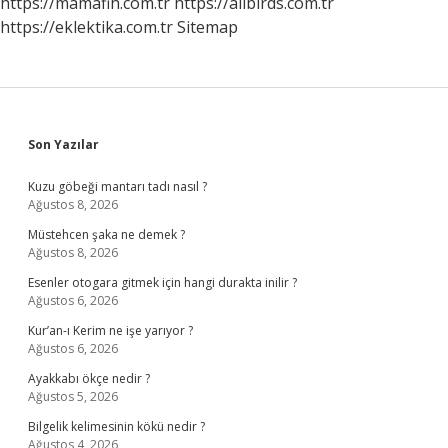
https://mamafih.com.tr
https://allbirds.com.tr
https://eklektika.com.tr
Sitemap
Sidebar
Son Yazılar
Kuzu göbeği mantarı tadı nasıl ?
Ağustos 8, 2026
Müstehcen şaka ne demek ?
Ağustos 8, 2026
Esenler otogara gitmek için hangi durakta inilir ?
Ağustos 6, 2026
Kur’an-ı Kerim ne işe yarıyor ?
Ağustos 6, 2026
Ayakkabı ökçe nedir ?
Ağustos 5, 2026
Bilgelik kelimesinin kökü nedir ?
Ağustos 4, 2026