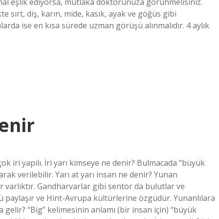
hal eşlik ediyorsa, mutlaka doktorunuza görünmelisiniz.
kte sırt, diş, karın, mide, kasık, ayak ve göğüs gibi
mlarda ise en kısa sürede uzman görüşü alınmalıdır. 4 aylık
enir
çok iri yapılı. İri yarı kimseye ne denir? Bulmacada “büyük
ak verilebilir. Yarı at yarı insan ne denir? Yunan
ir varlıktır. Gandharvarlar gibi sentor da bulutlar ve
kü paylaşır ve Hint-Avrupa kültürlerine özgüdür. Yunanlılara
a gelir? “Big” kelimesinin anlamı (bir insan için) “büyük