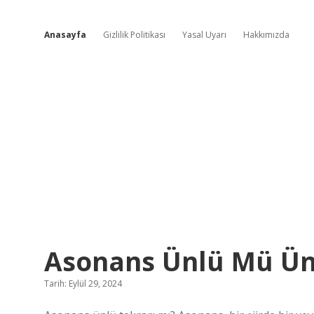
Anasayfa
Gizlilik Politikası
Yasal Uyarı
Hakkımızda
Serin
Asonans Ünlü Mü Ü
Bilgi
Tarih: Eylül 29, 2024
Esintisi