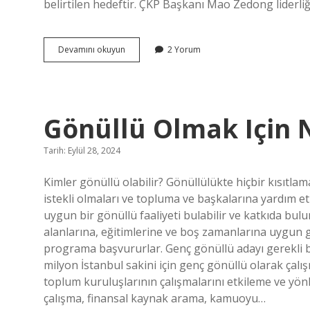
belirtilen hedeftir. ÇKP Başkanı Mao Zedong liderli
Japonyanın
Devamını okuyun
2 Yorum
Ortak
Refah
Alanı
Politikası
Hangi
Gönüllü Olmak Için 
Fikrin
Ortaya
Çıkmasında
Tarih: Eylül 28, 2024
Etkili
Olmuştur
Kimler gönüllü olabilir? Gönüllülükte hiçbir kısıtla
istekli olmaları ve topluma ve başkalarına yardım et
uygun bir gönüllü faaliyeti bulabilir ve katkıda bulu
alanlarına, eğitimlerine ve boş zamanlarına uygun
programa başvururlar. Genç gönüllü adayı gerekli b
milyon İstanbul sakini için genç gönüllü olarak çalış
toplum kuruluşlarının çalışmalarını etkileme ve yön
çalışma, finansal kaynak arama, kamuoyu…