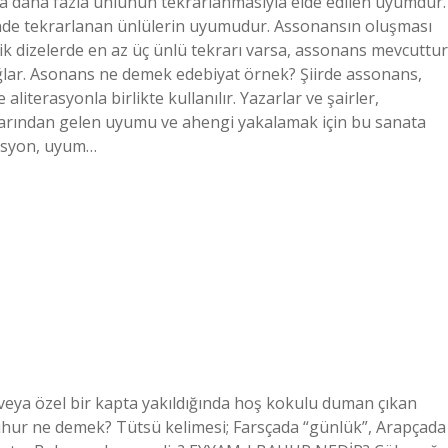
eya daha fazla ünlünün tekrarlanmasıyla elde edilen uyumdur.
çinde tekrarlanan ünlülerin uyumudur. Assonansın oluşması
tişik dizelerde en az üç ünlü tekrarı varsa, assonans mevcuttur
ağlar. Asonans ne demek edebiyat örnek? Şiirde assonans,
aliterasyonla birlikte kullanılır. Yazarlar ve şairler,
krarından gelen uyumu ve ahengi yakalamak için bu sanata
rasyon, uyum…
 veya özel bir kapta yakıldığında hoş kokulu duman çıkan
hur ne demek? Tütsü kelimesi; Farsçada “günlük”, Arapçada