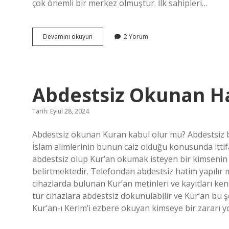
çok önemli bir merkez olmuştur. İlk sahipleri…
Çorumda
Devamını okuyun
2 Yorum
Hangi
Medeniyetler
Yaşamıştır
Abdestsiz Okunan H
Tarih: Eylül 28, 2024
Abdestsiz okunan Kuran kabul olur mu? Abdestsiz b
İslam alimlerinin bunun caiz olduğu konusunda ittifak
abdestsiz olup Kur’an okumak isteyen bir kimsenin
belirtmektedir. Telefondan abdestsiz hatim yapılır m
cihazlarda bulunan Kur’an metinleri ve kayıtları ke
tür cihazlara abdestsiz dokunulabilir ve Kur’an bu
Kur’an-ı Kerim’i ezbere okuyan kimseye bir zararı yo