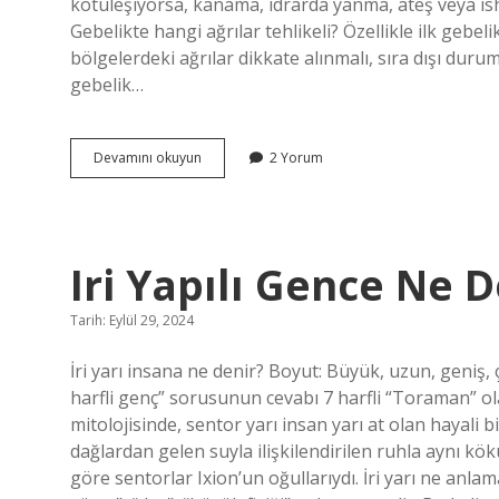
kötüleşiyorsa, kanama, idrarda yanma, ateş veya is
Gebelikte hangi ağrılar tehlikeli? Özellikle ilk gebeli
bölgelerdeki ağrılar dikkate alınmalı, sıra dışı duru
gebelik…
4
Devamını okuyun
2 Yorum
Aylık
Hamile
Kadının
Karnı
Neden
Iri Yapılı Gence Ne D
Ağrır
Tarih: Eylül 29, 2024
İri yarı insana ne denir? Boyut: Büyük, uzun, geniş, 
harfli genç” sorusunun cevabı 7 harfli “Toraman” olar
mitolojisinde, sentor yarı insan yarı at olan hayali b
dağlardan gelen suyla ilişkilendirilen ruhla aynı kö
göre sentorlar Ixion’un oğullarıydı. İri yarı ne anlam