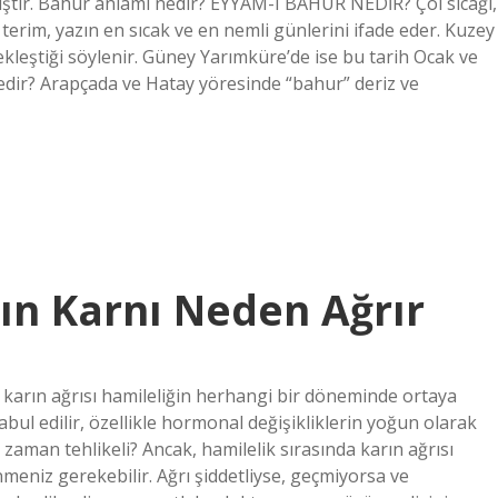
lmıştır. Bahur anlamı nedir? EYYAM-I BAHUR NEDİR? Çöl sıcağı,
terim, yazın en sıcak ve en nemli günlerini ifade eder. Kuzey
leştiği söylenir. Güney Yarımküre’de ise bu tarih Ocak ve
edir? Arapçada ve Hatay yöresinde “bahur” deriz ve
ın Karnı Neden Ağrır
e karın ağrısı hamileliğin herhangi bir döneminde ortaya
abul edilir, özellikle hormonal değişikliklerin yoğun olarak
e zaman tehlikeli? Ancak, hamilelik sırasında karın ağrısı
eniz gerekebilir. Ağrı şiddetliyse, geçmiyorsa ve