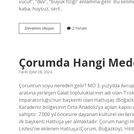
vücut”, “dev”, “büyük fiziği” anlamına gelir. Bu kelime s
kaba, huysuz, sert…
Iri
Devamını okuyun
2 Yorum
Yapılı
Gence
Ne
Denir
Çorumda Hangi Mede
Tarih: Eylül 28, 2024
Çorum’un soyu nereden gelir? MÖ 3. yüzyılda Avru
arasına yerleşen Galat topluluklarının adı olan Tr
İmparatorluğu’nun başkenti olan Hattuşaş (Boğazköy
Karadeniz bölgesinin Orta Anadolu’ya açılan kapısı
sahiptir. 7.000 yıl öncesine dayanan kültürel verile
ilk başkenti Hattuşa yer almaktadır. Çorum hangi 
Listesi’ne eklenen Hattuşa (Çorum, Boğazköy), Hiti