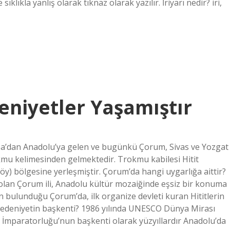
ıklıkla yanlış olarak tıknaz olarak yazılır. İriyarı nedir? iri,
niyetler Yaşamıştır
pa’dan Anadolu’ya gelen ve bugünkü Çorum, Sivas ve Yozgat
okmu kelimesinden gelmektedir. Trokmu kabilesi Hitit
) bölgesine yerleşmiştir. Çorum’da hangi uygarlığa aittir?
 olan Çorum ili, Anadolu kültür mozaiğinde eşsiz bir konuma
rin bulunduğu Çorum’da, ilk organize devleti kuran Hititlerin
medeniyetin başkenti? 1986 yılında UNESCO Dünya Mirası
t İmparatorluğu’nun başkenti olarak yüzyıllardır Anadolu’da