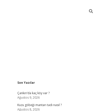
Sidebar
Son Yazılar
vdcasino
Çankırı’da kaç köy var ?
Ağustos 9, 2026
Kuzu göbeği mantarı tadı nasıl ?
Ağustos 8, 2026