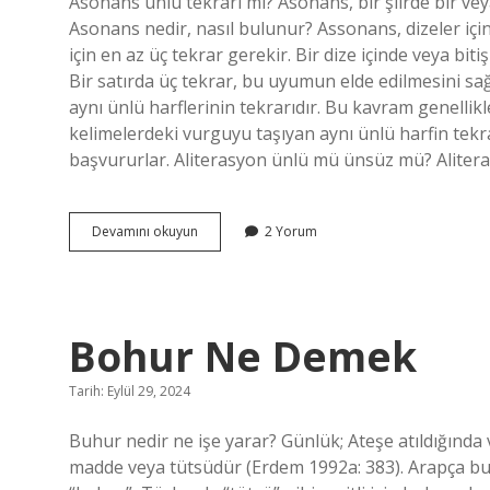
Asonans ünlü tekrarı mı? Asonans, bir şiirde bir v
Yazılar
Asonans nedir, nasıl bulunur? Assonans, dizeler i
için en az üç tekrar gerekir. Bir dize içinde veya bi
Bir satırda üç tekrar, bu uyumun elde edilmesini s
aynı ünlü harflerinin tekrarıdır. Bu kavram genellikle 
kelimelerdeki vurguyu taşıyan aynı ünlü harfin te
başvururlar. Aliterasyon ünlü mü ünsüz mü? Alite
Asonans
Devamını okuyun
2 Yorum
Ünlü
Mü
Ünsüz
Mü
Bohur Ne Demek
Tarih: Eylül 29, 2024
Buhur nedir ne işe yarar? Günlük; Ateşe atıldığında
madde veya tütsüdür (Erdem 1992a: 383). Arapça bu