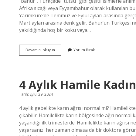
“bahur”, Türkçede “tütsü” gibi çeşitli isimlerle anı
Afrika sıcağı veya Eyyamıbahur olarak kullanılan bu 
Yarımküre’de Temmuz ve Eylül ayları arasında gerçek
Mart ayları arasına denk gelir. Bahur’un Türkçesi n
yakıldığında hoş bir koku veya…
Bohur
Devamını okuyun
Yorum Bırak
Ne
Demek
4 Aylık Hamile Kadın
Tarih: Eylül 29, 2024
4 aylık gebelikte karın ağrısı normal mi? Hamilelikt
çıkabilir. Hamilelikte karın bölgesinde ağrı normal k
yaşandığı ilk trimesterde. Hamilelikte karın ağrısı n
yaşarsanız, her zaman olmasa da bir doktora görünm