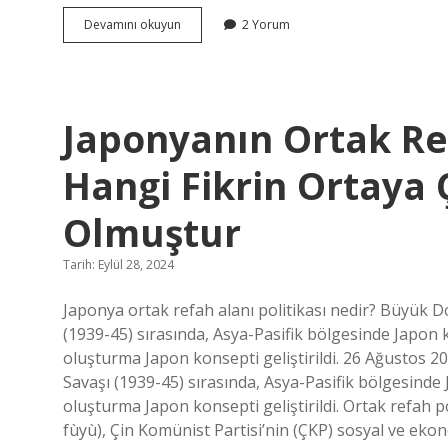
Abdestsiz
Devamını okuyun
2 Yorum
Okunan
Hatim
Kabul
Olur
Mu
Japonyanın Ortak Ref
Hangi Fikrin Ortaya 
Olmuştur
Tarih: Eylül 28, 2024
Japonya ortak refah alanı politikası nedir? Büyük D
(1939-45) sırasında, Asya-Pasifik bölgesinde Japon k
oluşturma Japon konsepti geliştirildi. 26 Ağustos 2
Savaşı (1939-45) sırasında, Asya-Pasifik bölgesinde 
oluşturma Japon konsepti geliştirildi. Ortak refah
fùyù), Çin Komünist Partisi’nin (ÇKP) sosyal ve ekonom