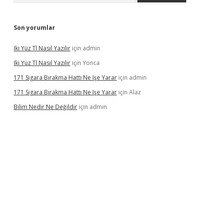
Son yorumlar
Iki Yüz Tl Nasıl Yazılır
için
admin
Iki Yüz Tl Nasıl Yazılır
için
Yonca
171 Sigara Bırakma Hattı Ne Işe Yarar
için
admin
171 Sigara Bırakma Hattı Ne Işe Yarar
için
Alaz
Bilim Nedir Ne Değildir
için
admin
casino