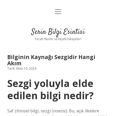
menüyü
Anasayfa
aç
Gizlilik Politikası
Serin Bilgi Esintisi
Yasal Uyarı
Ferah fikirler ve keyifli hikayeler!
Hakkımızda
Bilginin Kaynağı Sezgidir Hangi
Akım
Tarih: Ekim 10, 2024
Sezgi yoluyla elde
edilen bilgi nedir?
Saf zihinsel bilgi, sezgi (noesis): Bu, açık ilkelere