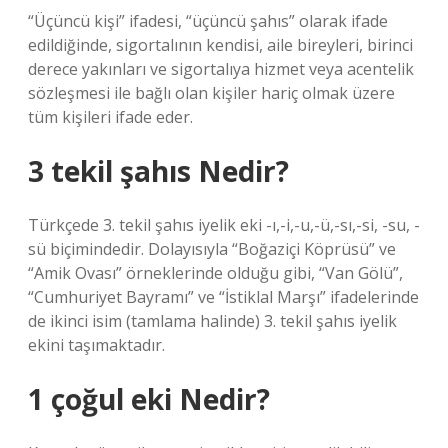
“Üçüncü kişi” ifadesi, “üçüncü şahıs” olarak ifade
edildiğinde, sigortalının kendisi, aile bireyleri, birinci
derece yakınları ve sigortalıya hizmet veya acentelik
sözleşmesi ile bağlı olan kişiler hariç olmak üzere
tüm kişileri ifade eder.
3 tekil şahıs Nedir?
Türkçede 3. tekil şahıs iyelik eki -ı,-i,-u,-ü,-sı,-si, -su, -
sü biçimindedir. Dolayısıyla “Boğaziçi Köprüsü” ve
“Amik Ovası” örneklerinde olduğu gibi, “Van Gölü”,
“Cumhuriyet Bayramı” ve “İstiklal Marşı” ifadelerinde
de ikinci isim (tamlama halinde) 3. tekil şahıs iyelik
ekini taşımaktadır.
1 çoğul eki Nedir?