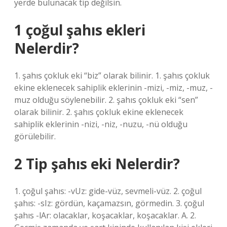
yerde bulunacak tip değilsin.
1 çoğul şahıs ekleri
Nelerdir?
1. şahıs çokluk eki “biz” olarak bilinir. 1. şahıs çokluk
ekine eklenecek sahiplik eklerinin -mizi, -miz, -muz, -
muz olduğu söylenebilir. 2. şahıs çokluk eki “sen”
olarak bilinir. 2. şahıs çokluk ekine eklenecek
sahiplik eklerinin -nizi, -niz, -nuzu, -nü olduğu
görülebilir.
2 Tip şahıs eki Nelerdir?
1. çoğul şahıs: -vUz: gide-vüz, sevmeli-vüz. 2. çoğul
şahıs: -sIz: gördün, kaçamazsın, görmedin. 3. çoğul
şahıs -lAr: olacaklar, koşacaklar, koşacaklar. A. 2.