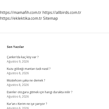
https://mamafih.com.tr
https://allbirds.com.tr
https://eklektika.com.tr
Sitemap
Sidebar
Son Yazılar
Çankırı’da kaç köy var ?
Ağustos 9, 2026
Kuzu göbeği mantarı tadı nasıl ?
Ağustos 8, 2026
Müstehcen şaka ne demek ?
Ağustos 8, 2026
Esenler otogara gitmek için hangi durakta inilir ?
Ağustos 6, 2026
Kur’an-ı Kerim ne işe yarıyor ?
Ağustos 6, 2026