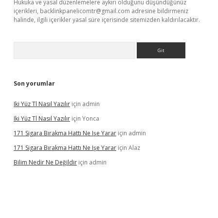
Hukuka ve yasal düzenlemelere aykırı olduğunu düşündüğünüz
içerikleri,
backlinkpanelicomtr@gmail.com
adresine bildirmeniz
halinde, ilgili içerikler yasal süre içerisinde sitemizden kaldırılacaktır.
Arama
Son yorumlar
Iki Yüz Tl Nasıl Yazılır
için
admin
Iki Yüz Tl Nasıl Yazılır
için
Yonca
171 Sigara Bırakma Hattı Ne Işe Yarar
için
admin
171 Sigara Bırakma Hattı Ne Işe Yarar
için
Alaz
Bilim Nedir Ne Değildir
için
admin