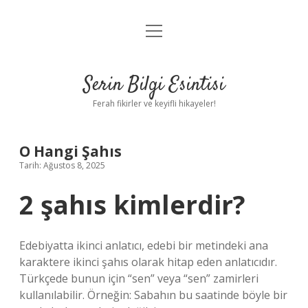
menüyü
Anasayfa
aç
Gizlilik Politikası
Serin Bilgi Esintisi
Yasal Uyarı
Ferah fikirler ve keyifli hikayeler!
Hakkımızda
O Hangi Şahıs
Tarih: Ağustos 8, 2025
2 şahıs kimlerdir?
Edebiyatta ikinci anlatıcı, edebi bir metindeki ana
karaktere ikinci şahıs olarak hitap eden anlatıcıdır.
Türkçede bunun için “sen” veya “sen” zamirleri
kullanılabilir. Örneğin: Sabahın bu saatinde böyle bir