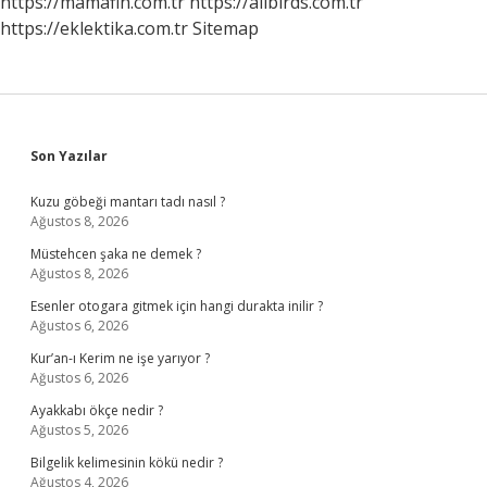
https://mamafih.com.tr
https://allbirds.com.tr
https://eklektika.com.tr
Sitemap
Sidebar
Son Yazılar
Kuzu göbeği mantarı tadı nasıl ?
Ağustos 8, 2026
Müstehcen şaka ne demek ?
Ağustos 8, 2026
Esenler otogara gitmek için hangi durakta inilir ?
Ağustos 6, 2026
Kur’an-ı Kerim ne işe yarıyor ?
Ağustos 6, 2026
Ayakkabı ökçe nedir ?
Ağustos 5, 2026
Bilgelik kelimesinin kökü nedir ?
Ağustos 4, 2026