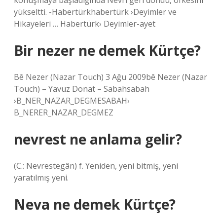
konuşmaya başladığında Nevri geri döndü, öfkesini
yükseltti. -Habertürkhabertürk ›Deyimler ve
Hikayeleri … Habertürk› Deyimler-ayet
Bir nezer ne demek Kürtçe?
Bê Nezer (Nazar Touch) 3 Ağu 2009bê Nezer (Nazar
Touch) – Yavuz Donat – Sabahsabah
›B_NER_NAZAR_DEGMESABAH›
B_NERER_NAZAR_DEGMEZ
nevrest ne anlama gelir?
(C.: Nevrestegân) f. Yeniden, yeni bitmiş, yeni
yaratılmış yeni.
Neva ne demek Kürtçe?