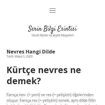
menüyü
Anasayfa
aç
Gizlilik Politikası
Serin Bilgi Esintisi
Yasal Uyarı
Ferah fikirler ve keyifli hikayeler!
Hakkımızda
Nevres Hangi Dilde
Tarih: Mayıs 3, 2025
Kürtçe nevres ne
demek?
Farsça nev- (= yeni) ve res (= yetişkin) öğelerinden
oluşur. Farsça res (= yetişkin) sonek, aynı dilde fiilin