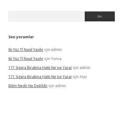
Arama
Son yorumlar
Iki Yüz Tl Nasıl Yazılır
için
admin
Iki Yüz Tl Nasıl Yazılır
için
Yonca
171 Sigara Bırakma Hattı Ne Işe Yarar
için
admin
171 Sigara Bırakma Hattı Ne Işe Yarar
için
Alaz
Bilim Nedir Ne Değildir
için
admin
sino