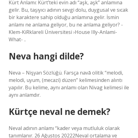
Kürt Anlamı: Kürt’teki evin adı “aşk, aşk” anlamına
gelir. Bu, taşıyıcı adının sevgi dolu, duygusal ve sıcak
bir karaktere sahip olduğu anlamına gelir. İsmin
anlamı ne anlama geliyor, bu ne anlama geliyor? -
Klem-KiRklareli Üniversitesi ›House Illy-Anlami-
What- ..
Neva hangi dilde?
Neva – Nişyan Sözlüğü. Farsça navā olitik “melodi,
melodi, uyum, (mecazi) düzen” kelimesinden alıntı
yapılır. Bu kelime, aynı anlamı olan Nivag kelimesi ile
aynı anlamdır.
Kürtçe neval ne demek?
Neval adının anlamı “kader veya mutluluk olarak
tanımlanır. 26 Ağustos 20222Neval ortalama ve