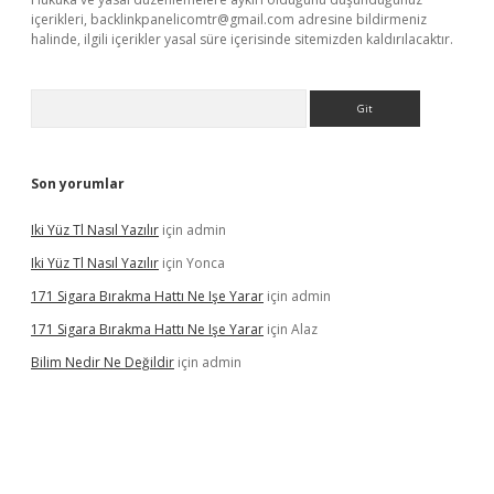
içerikleri,
backlinkpanelicomtr@gmail.com
adresine bildirmeniz
halinde, ilgili içerikler yasal süre içerisinde sitemizden kaldırılacaktır.
Arama
Son yorumlar
Iki Yüz Tl Nasıl Yazılır
için
admin
Iki Yüz Tl Nasıl Yazılır
için
Yonca
171 Sigara Bırakma Hattı Ne Işe Yarar
için
admin
171 Sigara Bırakma Hattı Ne Işe Yarar
için
Alaz
Bilim Nedir Ne Değildir
için
admin