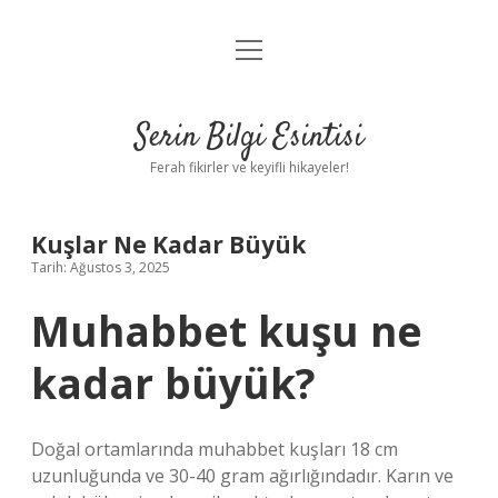
menüyü
Anasayfa
aç
Gizlilik Politikası
Serin Bilgi Esintisi
Yasal Uyarı
Ferah fikirler ve keyifli hikayeler!
Hakkımızda
Kuşlar Ne Kadar Büyük
Tarih: Ağustos 3, 2025
Muhabbet kuşu ne
kadar büyük?
Doğal ortamlarında muhabbet kuşları 18 cm
uzunluğunda ve 30-40 gram ağırlığındadır. Karın ve