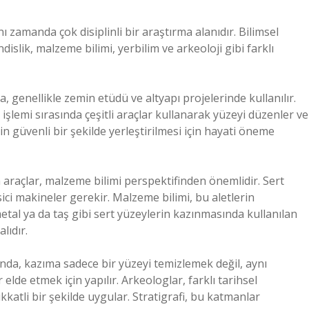
nı zamanda çok disiplinli bir araştırma alanıdır. Bilimsel
islik, malzeme bilimi, yerbilim ve arkeoloji gibi farklı
, genellikle zemin etüdü ve altyapı projelerinde kullanılır.
şlemi sırasında çeşitli araçlar kullanarak yüzeyi düzenler ve
nin güvenli bir şekilde yerleştirilmesi için hayati öneme
n araçlar, malzeme bilimi perspektifinden önemlidir. Sert
sici makineler gerekir. Malzeme bilimi, bu aletlerin
 metal ya da taş gibi sert yüzeylerin kazınmasında kullanılan
lıdır.
arında, kazıma sadece bir yüzeyi temizlemek değil, aynı
elde etmek için yapılır. Arkeologlar, farklı tarihsel
katli bir şekilde uygular. Stratigrafi, bu katmanlar