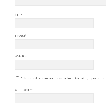
İsim*
E-Posta*
Web Sitesi
Daha sonraki yorumlarımda kullanılması için adım, e-posta adres
6 + 2 kaçtır?
*