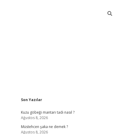
Sidebar
Son Yazılar
vdcasino
Kuzu göbeği mantarı tadı nasıl ?
Ağustos 8, 2026
Müstehcen şaka ne demek ?
Ağustos 8, 2026