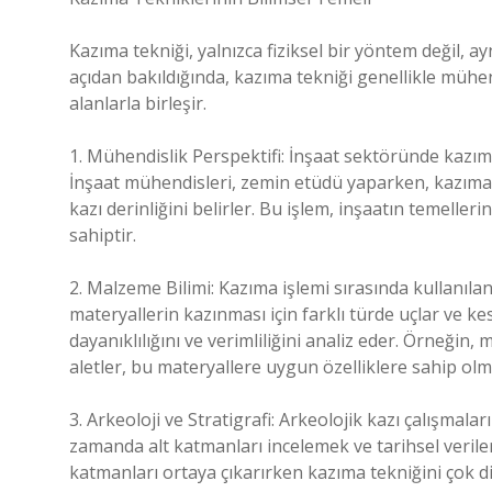
Kazıma tekniği, yalnızca fiziksel bir yöntem değil, ay
açıdan bakıldığında, kazıma tekniği genellikle mühend
alanlarla birleşir.
1. Mühendislik Perspektifi: İnşaat sektöründe kazıma
İnşaat mühendisleri, zemin etüdü yaparken, kazıma i
kazı derinliğini belirler. Bu işlem, inşaatın temelleri
sahiptir.
2. Malzeme Bilimi: Kazıma işlemi sırasında kullanıla
materyallerin kazınması için farklı türde uçlar ve ke
dayanıklılığını ve verimliliğini analiz eder. Örneğin,
aletler, bu materyallere uygun özelliklere sahip olma
3. Arkeoloji ve Stratigrafi: Arkeolojik kazı çalışmal
zamanda alt katmanları incelemek ve tarihsel veriler 
katmanları ortaya çıkarırken kazıma tekniğini çok dik