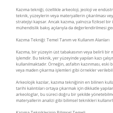
Kazıma tekniği, özellikle arkeoloji, jeoloji ve endüs
teknik, yüzeylerin veya materyallerin çıkarılması veya
stratejiyi kapsar. Ancak kazıma, yalnızca fiziksel bir
mühendislik bakış açılarıyla da değerlendirilmesi g
Kazıma Tekniği: Temel Tanım ve Kullanım Alanları
Kazıma, bir yüzeyin üst tabakasının veya belirli bir 
işlemdir. Bu teknik, yer yüzeyinde yapılan kazı çalı
kullanılmaktadır. Örneğin, asfaltın kazınması, eski 
veya maden çıkarma işlemleri gibi örnekler verilebili
Arkeolojik kazılar, kazıma tekniğinin en bilinen kull
tarihi kalıntıları ortaya çıkarmak için dikkatle yapıl
arkeologlar, bu süreci doğru bir şekilde yönetebilmek 
materyallerin analizi gibi bilimsel teknikleri kullanırl
Kazıma Tekniklerinin Bilimsel Temeli