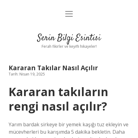
menüyü
Anasayfa
aç
Gizlilik Politikası
Serin Bilgi Esintisi
Yasal Uyarı
Ferah fikirler ve keyifli hikayeler!
Hakkımızda
Kararan Takılar Nasıl Açılır
Tarih: Nisan 19, 2025
Kararan takıların
rengi nasıl açılır?
Yarım bardak sirkeye bir yemek kaşığı tuz ekleyin ve
mücevherleri bu karışımda 5 dakika bekletin. Daha