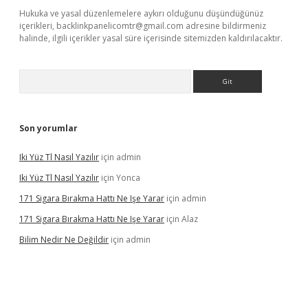
Hukuka ve yasal düzenlemelere aykırı olduğunu düşündüğünüz
içerikleri,
backlinkpanelicomtr@gmail.com
adresine bildirmeniz
halinde, ilgili içerikler yasal süre içerisinde sitemizden kaldırılacaktır.
Arama
Son yorumlar
Iki Yüz Tl Nasıl Yazılır
için
admin
Iki Yüz Tl Nasıl Yazılır
için
Yonca
171 Sigara Bırakma Hattı Ne Işe Yarar
için
admin
171 Sigara Bırakma Hattı Ne Işe Yarar
için
Alaz
Bilim Nedir Ne Değildir
için
admin