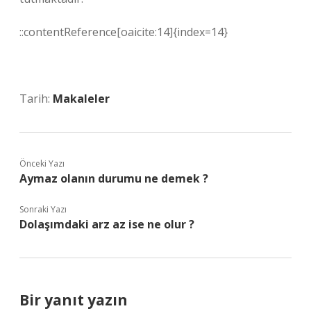
::contentReference[oaicite:14]{index=14}
Tarih:
Makaleler
Önceki Yazı
Aymaz olanın durumu ne demek ?
Sonraki Yazı
Dolaşımdaki arz az ise ne olur ?
Bir yanıt yazın