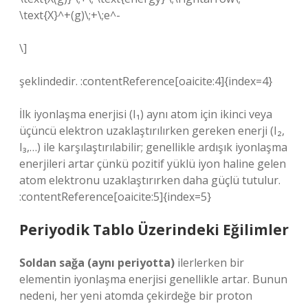
\text{X}^+(g)\;+\;e^-
\]
şeklindedir. :contentReference[oaicite:4]{index=4}
İlk iyonlaşma enerjisi (I₁) aynı atom için ikinci veya
üçüncü elektron uzaklaştırılırken gereken enerji (I₂,
I₃,…) ile karşılaştırılabilir; genellikle ardışık iyonlaşma
enerjileri artar çünkü pozitif yüklü iyon haline gelen
atom elektronu uzaklaştırırken daha güçlü tutulur.
:contentReference[oaicite:5]{index=5}
Periyodik Tablo Üzerindeki Eğilimler
Soldan sağa (aynı periyotta)
ilerlerken bir
elementin iyonlaşma enerjisi genellikle artar. Bunun
nedeni, her yeni atomda çekirdeğe bir proton