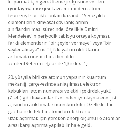
koparmak için gerekli enerji ölçüsüne verilen
iyonlaşma enerjisi
kavramı, modern atom
teorileriyle birlikte anlam kazandı. 19. yüzyılda
elementlerin kimyasal davranışlarının
sınıflandırılması sürecinde, özellikle Dmitri
Mendeleev’in periyodik tabloyu ortaya koyması,
farklı elementlerin “bir şeyler vermeye” veya “bir
şeyler almaya” ne ölçüde yatkın olduklarını
anlamada önemli bir adım oldu.
:contentReference[oaicite:1]{index=1}
20. yüzyılla birlikte atomun yapısının kuantum
mekaniği çerçevesinde anlaşılması, elektron
kabukları, atom numarası ve etkili çekirdek yükü
(Z_eff) gibi kavramlar üzerinden iyonlaşma enerjisi
açısından açıklamaları mümkün kıldı. Özellikle, bir
gaz halinde tek bir atomdan elektronu
uzaklaştırmak için gereken enerji ölçümü ile atomlar
arası karşılaştırma yapılabilir hale geldi.