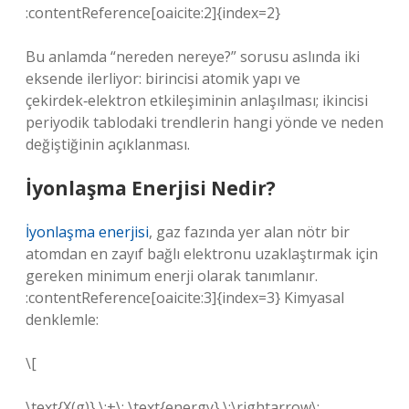
:contentReference[oaicite:2]{index=2}
Bu anlamda “nereden nereye?” sorusu aslında iki
eksende ilerliyor: birincisi atomik yapı ve
çekirdek‑elektron etkileşiminin anlaşılması; ikincisi
periyodik tablodaki trendlerin hangi yönde ve neden
değiştiğinin açıklanması.
İyonlaşma Enerjisi Nedir?
İyonlaşma enerjisi
, gaz fazında yer alan nötr bir
atomdan en zayıf bağlı elektronu uzaklaştırmak için
gereken minimum enerji olarak tanımlanır.
:contentReference[oaicite:3]{index=3} Kimyasal
denklemle:
\[
\text{X(g)} \;+\; \text{energy} \;\rightarrow\;