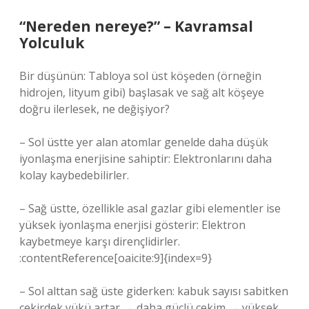
“Nereden nereye?” – Kavramsal
Yolculuk
Bir düşünün: Tabloya sol üst köşeden (örneğin
hidrojen, lityum gibi) başlasak ve sağ alt köşeye
doğru ilerlesek, ne değişiyor?
– Sol üstte yer alan atomlar genelde daha düşük
iyonlaşma enerjisine sahiptir: Elektronlarını daha
kolay kaybedebilirler.
– Sağ üstte, özellikle asal gazlar gibi elementler ise
yüksek iyonlaşma enerjisi gösterir: Elektron
kaybetmeye karşı dirençlidirler.
:contentReference[oaicite:9]{index=9}
– Sol alttan sağ üste giderken: kabuk sayısı sabitken
çekirdek yükü artar → daha güçlü çekim → yüksek