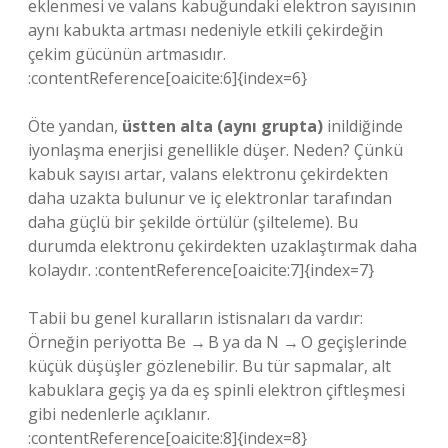
eklenmesi ve valans kabuğundaki elektron sayısının
aynı kabukta artması nedeniyle etkili çekirdeğin
çekim gücünün artmasıdır.
:contentReference[oaicite:6]{index=6}
Öte yandan,
üstten alta (aynı grupta)
inildiğinde
iyonlaşma enerjisi genellikle düşer. Neden? Çünkü
kabuk sayısı artar, valans elektronu çekirdekten
daha uzakta bulunur ve iç elektronlar tarafından
daha güçlü bir şekilde örtülür (şilteleme). Bu
durumda elektronu çekirdekten uzaklaştırmak daha
kolaydır. :contentReference[oaicite:7]{index=7}
Tabii bu genel kuralların istisnaları da vardır:
Örneğin periyotta Be → B ya da N → O geçişlerinde
küçük düşüşler gözlenebilir. Bu tür sapmalar, alt
kabuklara geçiş ya da eş spinli elektron çiftleşmesi
gibi nedenlerle açıklanır.
:contentReference[oaicite:8]{index=8}