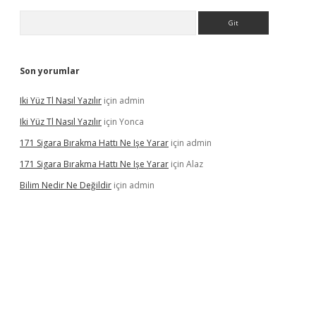
Arama
Son yorumlar
Iki Yüz Tl Nasıl Yazılır
için
admin
Iki Yüz Tl Nasıl Yazılır
için
Yonca
171 Sigara Bırakma Hattı Ne Işe Yarar
için
admin
171 Sigara Bırakma Hattı Ne Işe Yarar
için
Alaz
Bilim Nedir Ne Değildir
için
admin
ino