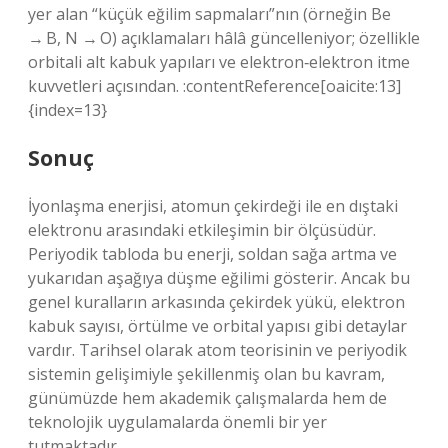
yer alan “küçük eğilim sapmaları”nın (örneğin Be
→ B, N → O) açıklamaları hâlâ güncelleniyor; özellikle
orbitali alt kabuk yapıları ve elektron‑elektron itme
kuvvetleri açısından. :contentReference[oaicite:13]
{index=13}
Sonuç
İyonlaşma enerjisi, atomun çekirdeği ile en dıştaki
elektronu arasındaki etkileşimin bir ölçüsüdür.
Periyodik tabloda bu enerji, soldan sağa artma ve
yukarıdan aşağıya düşme eğilimi gösterir. Ancak bu
genel kuralların arkasında çekirdek yükü, elektron
kabuk sayısı, örtülme ve orbital yapısı gibi detaylar
vardır. Tarihsel olarak atom teorisinin ve periyodik
sistemin gelişimiyle şekillenmiş olan bu kavram,
günümüzde hem akademik çalışmalarda hem de
teknolojik uygulamalarda önemli bir yer
tutmaktadır.