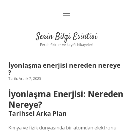
menüyü
Anasayfa
aç
Gizlilik Politikası
Serin Bilgi Esintisi
Yasal Uyarı
Ferah fikirler ve keyifli hikayeler!
Hakkımızda
İyonlaşma enerjisi nereden nereye
?
Tarih: Aralık 7, 2025
İyonlaşma Enerjisi: Nereden
Nereye?
Tarihsel Arka Plan
Kimya ve fizik dünyasında bir atomdan elektronu