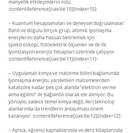
manyetik etkileşimlerin rolü.
:contentReference[oaicite:10]{index=10}
– Kuantum hesaplamaları ve deneysel doğrulamalar:
Batılı ve doğulu birçok grup, atomik iyonlaşma
enerjilerini daha hassas belirlemek için
spektroskopi, fotoelektrik ölçümler ve ilk‑ilk
iyonizasyon enerjisi hesapları üzerinde çalışıyor.
:contentReference[oaicite:11]{index=11}
– Uygulamalı kimya ve malzeme bilimi bağlamında:
İyonlaşma enerjisi, yarıiletken malzemelerden
katalizöre kadar pek çok alanda “elektron verme
alma eğilimi” ile bağlantılı olarak ele alınıyor. Bu
yönüyle, sadece temel kimya değil, ileri teknoloji
alanlarında da trendlerin anlaşılması önem
kazanıyor. :contentReference[oaicite:12]{index=12}
– Ayrıca, öğrenci kaynaklarında ve ders kitaplarında