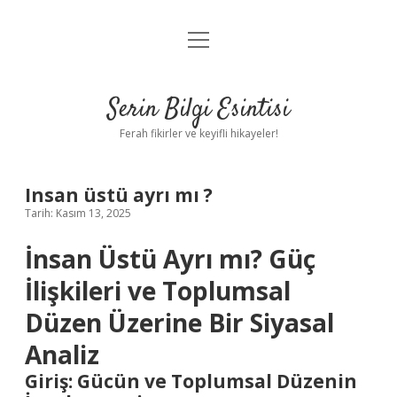
menüyü
Anasayfa
aç
Gizlilik Politikası
Serin Bilgi Esintisi
Yasal Uyarı
Ferah fikirler ve keyifli hikayeler!
Hakkımızda
Insan üstü ayrı mı ?
Tarih: Kasım 13, 2025
İnsan Üstü Ayrı mı? Güç
İlişkileri ve Toplumsal
Düzen Üzerine Bir Siyasal
Analiz
Giriş: Gücün ve Toplumsal Düzenin