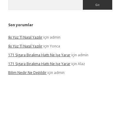
Arama
Son yorumlar
Iki Yüz Tl Nasıl Yazılır
için
admin
Iki Yüz Tl Nasıl Yazılır
için
Yonca
171 Sigara Bırakma Hattı Ne Işe Yarar
için
admin
171 Sigara Bırakma Hattı Ne Işe Yarar
için
Alaz
Bilim Nedir Ne Değildir
için
admin
sino