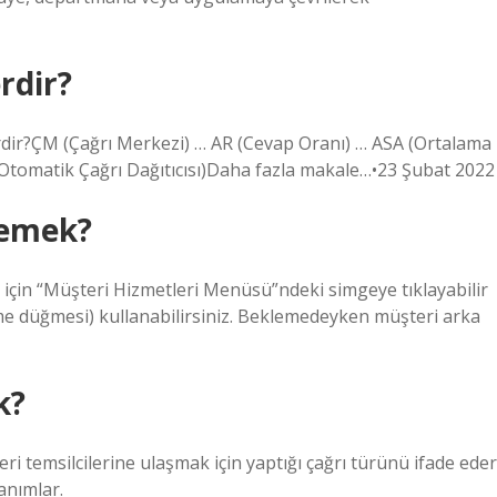
rdir?
erdir?ÇM (Çağrı Merkezi) … AR (Cevap Oranı) … ASA (Ortalama
Otomatik Çağrı Dağıtıcısı)Daha fazla makale…•23 Şubat 2022
demek?
in “Müşteri Hizmetleri Menüsü”ndeki simgeye tıklayabilir
tme düğmesi) kullanabilirsiniz. Beklemedeyken müşteri arka
k?
i temsilcilerine ulaşmak için yaptığı çağrı türünü ifade eder
anımlar.