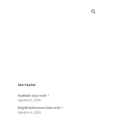
Sidebar
Son Yazılar
vdcasino
Ayakkabı ökçe nedir ?
Ağustos 5, 2026
Bilgelik kelimesinin kökü nedir ?
Ağustos 4, 2026