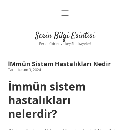
menüyü
Anasayfa
aç
Gizlilik Politikası
Serin Bilgi Esintisi
Yasal Uyarı
Ferah fikirler ve keyifli hikayeler!
Hakkımızda
İMmün Sistem Hastalıkları Nedir
Tarih: Kasım 3, 2024
İmmün sistem
hastalıkları
nelerdir?