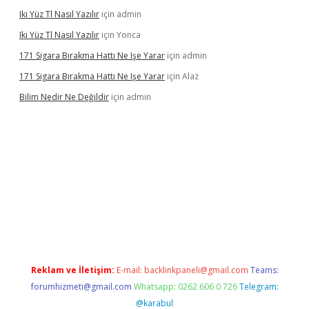
Iki Yüz Tl Nasıl Yazılır
için
admin
Iki Yüz Tl Nasıl Yazılır
için
Yonca
171 Sigara Bırakma Hattı Ne Işe Yarar
için
admin
171 Sigara Bırakma Hattı Ne Işe Yarar
için
Alaz
Bilim Nedir Ne Değildir
için
admin
dcasino
Reklam ve İletişim:
E-mail:
backlinkpaneli@gmail.com
Teams:
forumhizmeti@gmail.com
Whatsapp: 0262 606 0 726
Telegram:
@karabul