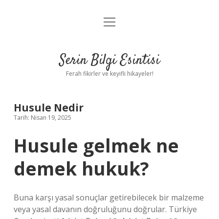
menüyü
Anasayfa
aç
Gizlilik Politikası
Serin Bilgi Esintisi
Yasal Uyarı
Ferah fikirler ve keyifli hikayeler!
Hakkımızda
Husule Nedir
Tarih: Nisan 19, 2025
Husule gelmek ne
demek hukuk?
Buna karşı yasal sonuçlar getirebilecek bir malzeme
veya yasal davanın doğruluğunu doğrular. Türkiye