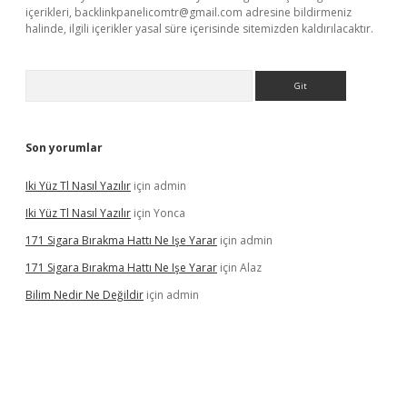
içerikleri,
backlinkpanelicomtr@gmail.com
adresine bildirmeniz
halinde, ilgili içerikler yasal süre içerisinde sitemizden kaldırılacaktır.
Arama
Son yorumlar
Iki Yüz Tl Nasıl Yazılır
için
admin
Iki Yüz Tl Nasıl Yazılır
için
Yonca
171 Sigara Bırakma Hattı Ne Işe Yarar
için
admin
171 Sigara Bırakma Hattı Ne Işe Yarar
için
Alaz
Bilim Nedir Ne Değildir
için
admin