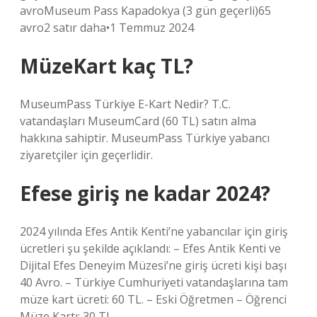
avroMuseum Pass Kapadokya (3 gün geçerli)65
avro2 satır daha•1 Temmuz 2024
MüzeKart kaç TL?
MuseumPass Türkiye E-Kart Nedir? T.C.
vatandaşları MuseumCard (60 TL) satın alma
hakkına sahiptir. MuseumPass Türkiye yabancı
ziyaretçiler için geçerlidir.
Efese giriş ne kadar 2024?
2024 yılında Efes Antik Kenti’ne yabancılar için giriş
ücretleri şu şekilde açıklandı: – Efes Antik Kenti ve
Dijital Efes Deneyim Müzesi’ne giriş ücreti kişi başı
40 Avro. – Türkiye Cumhuriyeti vatandaşlarına tam
müze kart ücreti: 60 TL. – Eski Öğretmen – Öğrenci
Müze Kartı: 30 TL.