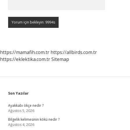
https://mamafih.com.tr
https://allbirds.com.tr
https://eklektika.com.tr
Sitemap
Sidebar
Son Yazılar
Ayakkabı ökçe nedir ?
Ağustos 5, 2026
Bilgelik kelimesinin kökü nedir ?
Ağustos 4, 2026