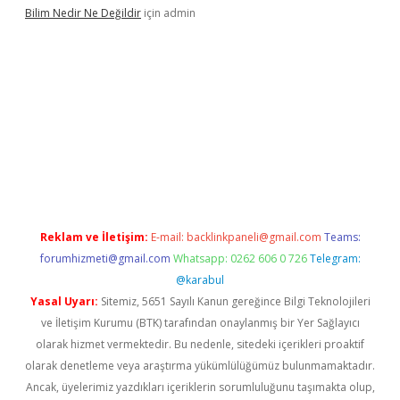
Bilim Nedir Ne Değildir
için
admin
ino
Reklam ve İletişim:
E-mail:
backlinkpaneli@gmail.com
Teams:
forumhizmeti@gmail.com
Whatsapp: 0262 606 0 726
Telegram:
@karabul
Yasal Uyarı:
Sitemiz, 5651 Sayılı Kanun gereğince Bilgi Teknolojileri
ve İletişim Kurumu (BTK) tarafından onaylanmış bir Yer Sağlayıcı
olarak hizmet vermektedir. Bu nedenle, sitedeki içerikleri proaktif
olarak denetleme veya araştırma yükümlülüğümüz bulunmamaktadır.
Ancak, üyelerimiz yazdıkları içeriklerin sorumluluğunu taşımakta olup,