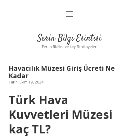
menüyü
Anasayfa
aç
Gizlilik Politikası
Serin Bilgi Esintisi
Yasal Uyarı
Ferah fikirler ve keyifli hikayeler!
Hakkımızda
Havacılık Müzesi Giriş Ücreti Ne
Kadar
Tarih: Ekim 19, 2024
Türk Hava
Kuvvetleri Müzesi
kaç TL?