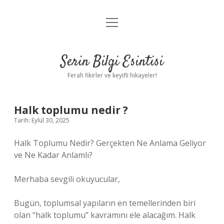
menüyü
Anasayfa
aç
Gizlilik Politikası
Serin Bilgi Esintisi
Yasal Uyarı
Ferah fikirler ve keyifli hikayeler!
Hakkımızda
Halk toplumu nedir ?
Tarih: Eylül 30, 2025
Halk Toplumu Nedir? Gerçekten Ne Anlama Geliyor
ve Ne Kadar Anlamlı?
Merhaba sevgili okuyucular,
Bugün, toplumsal yapıların en temellerinden biri
olan “halk toplumu” kavramını ele alacağım. Halk