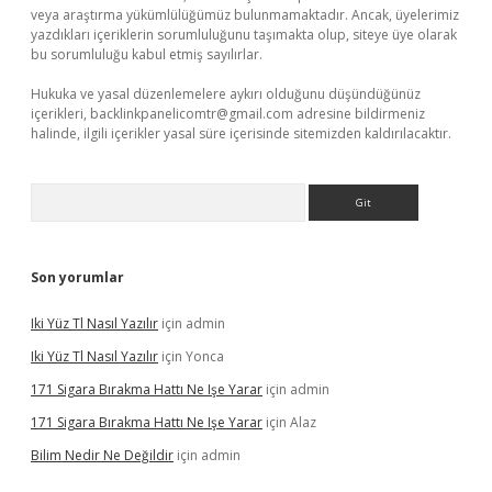
veya araştırma yükümlülüğümüz bulunmamaktadır. Ancak, üyelerimiz
yazdıkları içeriklerin sorumluluğunu taşımakta olup, siteye üye olarak
bu sorumluluğu kabul etmiş sayılırlar.
Hukuka ve yasal düzenlemelere aykırı olduğunu düşündüğünüz
içerikleri,
backlinkpanelicomtr@gmail.com
adresine bildirmeniz
halinde, ilgili içerikler yasal süre içerisinde sitemizden kaldırılacaktır.
Arama
Son yorumlar
Iki Yüz Tl Nasıl Yazılır
için
admin
Iki Yüz Tl Nasıl Yazılır
için
Yonca
171 Sigara Bırakma Hattı Ne Işe Yarar
için
admin
171 Sigara Bırakma Hattı Ne Işe Yarar
için
Alaz
Bilim Nedir Ne Değildir
için
admin