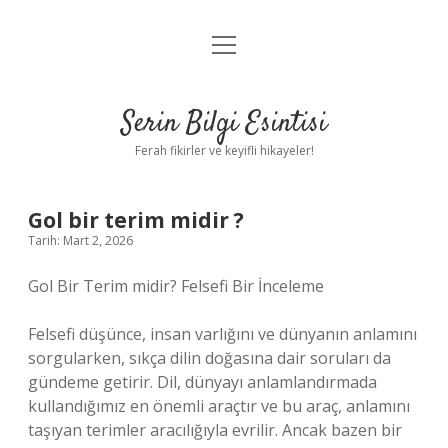
menüyü
Anasayfa
aç
Gizlilik Politikası
Serin Bilgi Esintisi
Yasal Uyarı
Ferah fikirler ve keyifli hikayeler!
Hakkımızda
Gol bir terim midir ?
Tarih: Mart 2, 2026
Gol Bir Terim midir? Felsefi Bir İnceleme
Felsefi düşünce, insan varlığını ve dünyanın anlamını
sorgularken, sıkça dilin doğasına dair soruları da
gündeme getirir. Dil, dünyayı anlamlandırmada
kullandığımız en önemli araçtır ve bu araç, anlamını
taşıyan terimler aracılığıyla evrilir. Ancak bazen bir